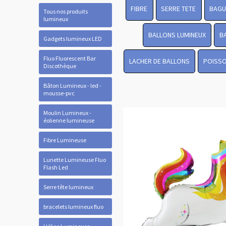
FIBRE
SERRE TETE
BAGU
Tous nos produits
lumineux
BALLONS LUMINEUX
B
Gadgets lumineux LED
Fluo Fluorescent Bar
LACHER DE BALLONS
POISSO
Discothèque
Bâton Lumineux - led -
mousse-pvc
Moulin Lumineux -
éolienne lumineuse
Fibre Lumineuse
Lunette Lumineuse Fluo
Flash Led
Serre tête lumineux
bracelets lumineux fluo