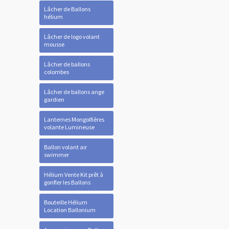
Lâcher de Ballons
hélium
Lâcher de logo volant
mousse
Lâcher de ballons
colombes
Lâcher de ballons ange
gardien
Lanternes Mongolfières
volante Lumineuse
Ballon volant air
swimmer
Hélium Vente Kit prêt à
gonfler les Ballons
Bouteille Hélium
Location Ballonium