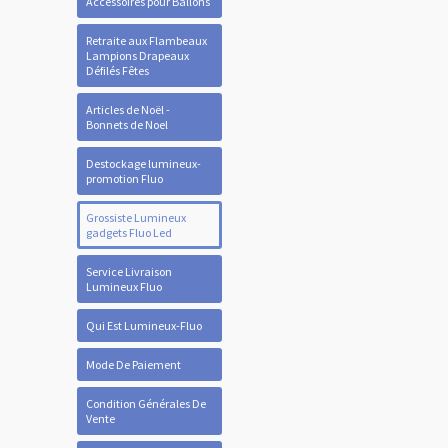
Accessoires pour Ballons
Retraite aux Flambeaux
Lampions Drapeaux
Défilés Fêtes
Articles de Noël -
Bonnets de Noel
Destockage lumineux-
promotion Fluo
Grossiste Lumineux
gadgets Fluo Led
Service Livraison
Lumineux Fluo
Qui Est Lumineux-Fluo
Mode De Paiement
Condition Générales De
Vente