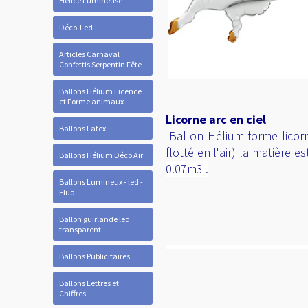
Hélice Lumineuse
Déco-Led
Articles Carnaval
Confettis Serpentin Fête
Ballons Hélium Licence
et Forme animaux
Licorne arc en ciel
Ballons Latex
Ballon Hélium forme licorne
flotté en l'air) la matière
Ballons Hélium Déco Air
0.07m3 .
Ballons Lumineux - led -
Fluo
Ballon guirlande led
transparent
Ballons Publicitaires
Ballons Lettres et
Chiffres