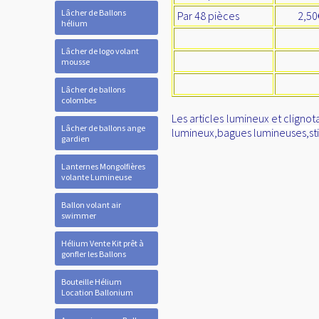
Lâcher de Ballons
Par 48 pièces
2,50
hélium
Lâcher de logo volant
mousse
Lâcher de ballons
colombes
Les articles lumineux et clign
Lâcher de ballons ange
lumineux,bagues lumineuses,stic
gardien
Lanternes Mongolfières
volante Lumineuse
Ballon volant air
swimmer
Hélium Vente Kit prêt à
gonfler les Ballons
Bouteille Hélium
Location Ballonium