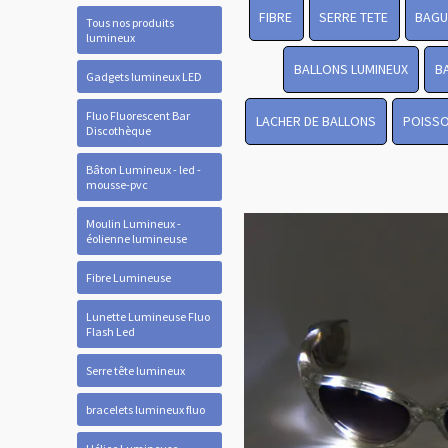
FIBRE
SERRE TETE
BAGU
Tous nos produits
lumineux
BALLONS LUMINEUX
B
Gadgets lumineux LED
Fluo Fluorescent Bar
LACHER DE BALLONS
POISSO
Discothèque
Bâton Lumineux - led -
mousse-pvc
Moulin Lumineux -
éolienne lumineuse
Fibre Lumineuse
Lunette Lumineuse Fluo
Flash Led
Serre tête lumineux
bracelets lumineux fluo