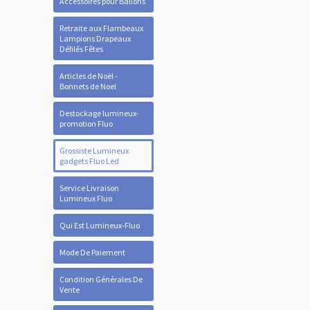
Accessoires pour Ballons
Retraite aux Flambeaux
Lampions Drapeaux
Défilés Fêtes
Articles de Noël -
Bonnets de Noel
Destockage lumineux-
promotion Fluo
Grossiste Lumineux
gadgets Fluo Led
Service Livraison
Lumineux Fluo
Qui Est Lumineux-Fluo
Mode De Paiement
Condition Générales De
Vente