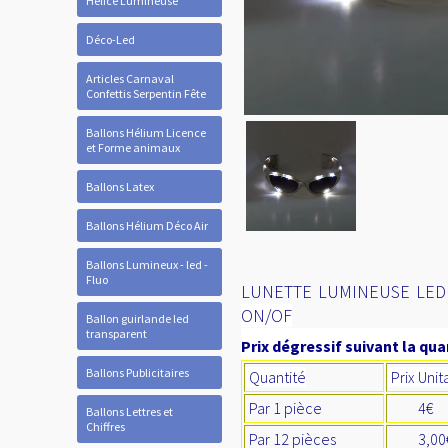
Hélice Lumineuse
Déco-Led
Articles Carnaval
Confettis Serpentin Fête
Ballons Hélium Licence
et Forme animaux
Ballons Latex
Ballons Hélium Déco Air
Ballons Lumineux - led -
Fluo
LUNETTE LUMINEUSE LED 
ON/OF
Ballon guirlande led
transparent
Prix dégressif suivant la quan
Ballons Publicitaires
Quantité
Prix Unit
Par 1 pièce
4€
Ballons Lettres et
Chiffres
Par 12 pièces
3,0