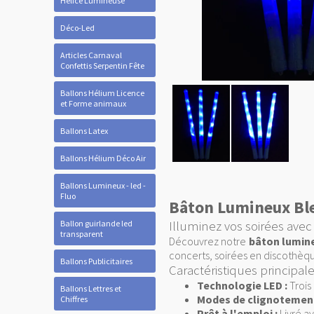
Hélice Lumineuse
Déco-Led
Articles Carnaval
Confettis Serpentin Fête
Ballons Hélium Licence
et Forme animaux
Ballons Latex
Ballons Hélium Déco Air
Ballons Lumineux - led -
Fluo
Bâton Lumineux Bleu
Ballon guirlande led
Illuminez vos soirées avec 
transparent
Découvrez notre
bâton lumin
concerts, soirées en discothèq
Ballons Publicitaires
Caractéristiques principal
Technologie LED :
Trois
Ballons Lettres et
Modes de clignotement
Chiffres
Prêt à l'emploi :
Livré av