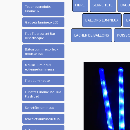
FIBRE
SERRE TETE
BAGU
Tous nos produits
lumineux
BALLONS LUMINEUX
B
Gadgets lumineux LED
Fluo Fluorescent Bar
LACHER DE BALLONS
POISSO
Discothèque
Bâton Lumineux - led -
mousse-pvc
Moulin Lumineux -
éolienne lumineuse
Fibre Lumineuse
Lunette Lumineuse Fluo
Flash Led
Serre tête lumineux
bracelets lumineux fluo