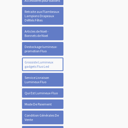
Accessoires pour Ballons
Retraite aux Flambeaux
Lampions Drapeaux
Défilés Fêtes
Articles de Noël -
Bonnets de Noel
Destockage lumineux-
promotion Fluo
Grossiste Lumineux
gadgets Fluo Led
Service Livraison
Lumineux Fluo
Qui Est Lumineux-Fluo
Mode De Paiement
Condition Générales De
Vente