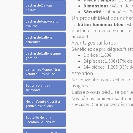
Dimensions :
48 cm de l
Lâcher de Ballons
hélium
Sécurité :
Fabriqué en PVC
Un produit idéal pour cha
Lâcher de logo volant
Le
bâton lumineux bleu
est 
mousse
étudiantes, ou encore dans les
amusant.
Lâcher de ballons
Avantages tarifaires
colombes
Bénéficiez de prix dégressifs at
Lâcher de ballons ange
1 pièce : 1,80€
gardien
24 pièces : 1,50€ (17% de
144 pièces : 1,20€ (33% d
Lanternes Mongolfières
Attention
volante Lumineuse
Ne convient pas aux enfants de
usagées.
Ballon volant air
swimmer
Laissez-vous séduire par 
Nos bâtons lumineux sont conçu
Hélium Vente Kit prêt à
spéciales. Commandez dès mai
gonfler les Ballons
Bouteille Hélium
Location Ballonium