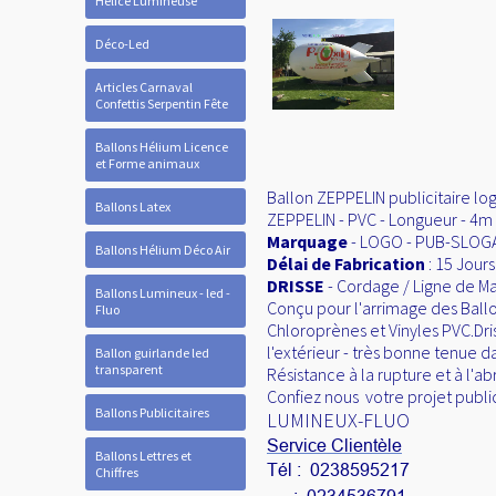
Hélice Lumineuse
Déco-Led
Articles Carnaval
Confettis Serpentin Fête
Ballons Hélium Licence
et Forme animaux
Ballon ZEPPELIN publicitaire logo
Ballons Latex
ZEPPELIN - PVC - Longueur - 4m 
Marquage
- LOGO - PUB-SLOGA
Ballons Hélium Déco Air
Délai de Fabrication
: 15 Jours
DRISSE
- Cordage / Ligne de M
Ballons Lumineux - led -
Conçu pour l'arrimage des Ball
Fluo
Chloroprènes et Vinyles PVC.Dr
l'extérieur - très bonne tenue d
Ballon guirlande led
transparent
Résistance à la rupture et à l'a
Confiez nous votre projet public
Ballons Publicitaires
LUMINEUX-FLUO
Service Clientèle
Ballons Lettres et
Tél : 0238595217
Chiffres