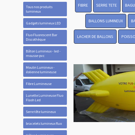
FIBRE
SERRE TETE
BAGU
Tous nos produits
lumineux
BALLONS LUMINEUX
B
Gadgets lumineux LED
Fluo Fluorescent Bar
LACHER DE BALLONS
POISSO
Discothèque
Bâton Lumineux - led -
mousse-pvc
Moulin Lumineux -
éolienne lumineuse
Fibre Lumineuse
Lunette Lumineuse Fluo
Flash Led
Serre tête lumineux
bracelets lumineux fluo