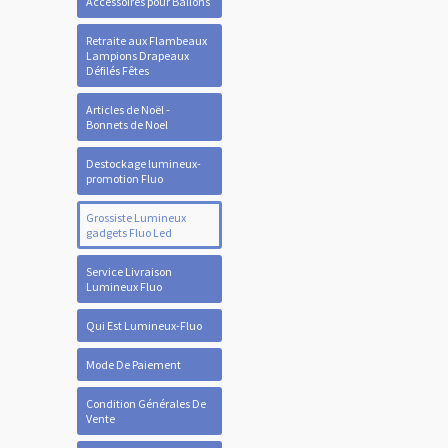
Accessoires pour Ballons
Retraite aux Flambeaux
Lampions Drapeaux
Défilés Fêtes
Articles de Noël -
Bonnets de Noel
Destockage lumineux-
promotion Fluo
Grossiste Lumineux
gadgets Fluo Led
Service Livraison
Lumineux Fluo
Qui Est Lumineux-Fluo
Mode De Paiement
Condition Générales De
Vente