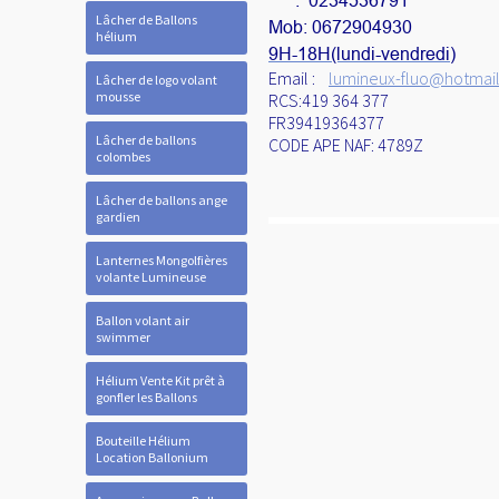
: 0234536791
Lâcher de Ballons
Mob: 0672904930
hélium
9H-18H(lundi-vendredi)
Email :
lumineux-fluo@hotmail.
Lâcher de logo volant
mousse
RCS:419 364 377
FR39419364377
Lâcher de ballons
CODE APE NAF: 4789Z
colombes
Lâcher de ballons ange
gardien
Lanternes Mongolfières
volante Lumineuse
Ballon volant air
swimmer
Hélium Vente Kit prêt à
gonfler les Ballons
Bouteille Hélium
Location Ballonium