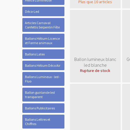
Hélice Lumineuse
Plus que 10 articles
Déco-Led
Articles Carnaval
Confettis Serpentin Fête
Ballons Hélium Licence
et Forme animaux
Ballons Latex
Ballon lumineux blanc
G
led blanche
Ballons Hélium Déco Air
Rupture de stock
Ballons Lumineux - led -
Fluo
Ballon guirlande led
transparent
Ballons Publicitaires
Ballons Lettres et
Chiffres