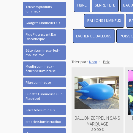
FIBRE
SERRE TETE
BAGU
Tous nos produits
lumineux
BALLONS LUMINEUX
B
Gadgets lumineux LED
Fluo Fluorescent Bar
LACHER DE BALLONS
POISSO
Discothèque
Bâton Lumineux - led -
mousse-pvc
Trier par :
Nom
-
Prix
Moulin Lumineux -
éolienne lumineuse
Fibre Lumineuse
Lunette Lumineuse Fluo
Flash Led
Serre tête lumineux
BALLON ZEPPELIN SANS
bracelets lumineux fluo
MARQUAGE
50.00 €