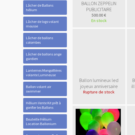
BALLON ZEPPELIN
Lâcher de Ballons
PUBLICITAIRE
hélium
500.00 €
En stock
Lâcher de logo volant
mousse
Lâcher de ballons
colombes
Lâcher de ballons ange
gardien
Lanternes Mongolfières
volante Lumineuse
Ballon lumineux led
B
joyeux anniversaire
i
Ballon volant air
swimmer
Rupture de stock
Hélium Vente Kit prêt à
gonfler les Ballons
Bouteille Hélium
Location Ballonium