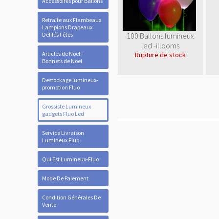
Accessoires pour Ballons
Retraite aux Flambeaux
Lampions Drapeaux
Défilés Fêtes
100 Ballons lumineux
led -illooms
Articles de Noël -
Rupture de stock
Bonnets de Noel
Destockage lumineux-
promotion Fluo
Grossiste Lumineux
gadgets Fluo Led
Service Livraison
Lumineux Fluo
Qui Est Lumineux-Fluo
Mode De Paiement
Condition Générales De
Vente