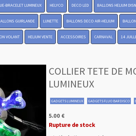
UE-BRACELET LUMINEUX
HELYCO
DECO LED
BALLONS HELIUM DIS
BALLONS GUIRLANDE
LUNETTE
BALLONS DECO AIR-HELIUM
BALLON
ON VOLANT
HELIUM VENTE
ACCESSOIRES
CARNAVAL
14 JUIL
COLLIER TETE DE M
LUMINEUX
GADGETS LUMINEUX
GADGETS FLUO BAR DISCO
5.00 €
Rupture de stock