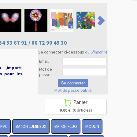
34 53 67 91 / 06 72 90 49 30
Se connecter ci-dessous
ou S'inscrire
Email
x ,import-
Mot de
uo pour les
passe
Se connecter
Mot de passe oublié
Revenir en
haut
Panier

0.00 €
(0 articles)
 PVC
BATON LUMINEUX
BATON FLUO
MOULIN