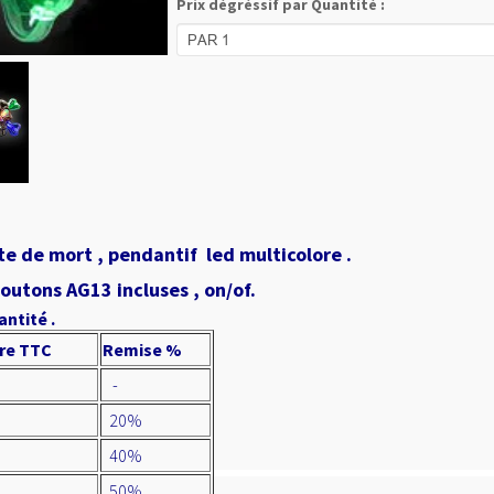
Prix dégréssif par Quantité :
ête de mort , pendantif led multicolore .
outons AG13 incluses , on/of.
antité .
ire TTC
Remise %
-
20%
40%
50%