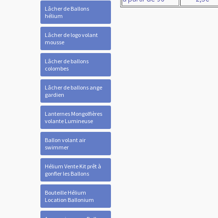
Lâcher de Ballons
hélium
Lâcher de logo volant
mousse
Lâcher de ballons
colombes
Lâcher de ballons ange
gardien
Lanternes Mongolfières
volante Lumineuse
Ballon volant air
swimmer
Hélium Vente Kit prêt à
gonfler les Ballons
Bouteille Hélium
Location Ballonium