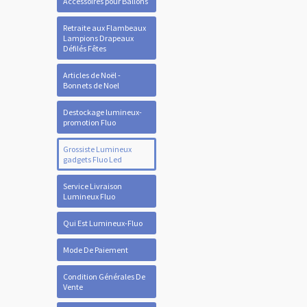
Accessoires pour Ballons
Retraite aux Flambeaux
Lampions Drapeaux
Défilés Fêtes
Articles de Noël -
Bonnets de Noel
Destockage lumineux-
promotion Fluo
Grossiste Lumineux
gadgets Fluo Led
Service Livraison
Lumineux Fluo
Qui Est Lumineux-Fluo
Mode De Paiement
Condition Générales De
Vente