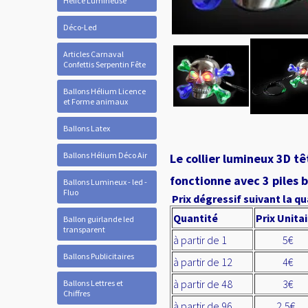
Hélice Lumineuse
Déco-Led
Articles Carnaval
Confettis Serpentin Fête
Ballons Hélium Licence
et Forme animaux
Ballons Latex
Ballons Hélium Déco Air
Le collier lumineux 3D t
fonctionne avec 3 piles b
Ballons Lumineux - led -
Fluo
Prix dégressif suivant la qu
Quantité
Prix Unita
Ballon guirlande led
transparent
à partir de 1
5€
Ballons Publicitaires
à partir de 12
4€
à partir de 48
3€
Ballons Lettres et
Chiffres
à partir de 96
2,5€