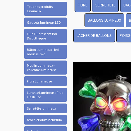
FIBRE
SERRE TETE
BAG
Tous nos produits
lumineux
BALLONS LUMINEUX
Gadgets lumineux LED
Fluo Fluorescent Bar
LACHER DE BALLONS
POISS
Discothèque
Bâton Lumineux - led -
mousse-pvc
Moulin Lumineux -
éolienne lumineuse
Fibre Lumineuse
Lunette Lumineuse Fluo
Flash Led
Serre tête lumineux
bracelets lumineux fluo