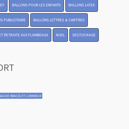
NEY
BALLONS POUR LES ENFANTS
BALLONS LATEX
S PUBLICITAIRE
BALLONS LETTRES & CHIFFRES
Revenir en
LET RETRAITE AUX FLAMBEAUX
NOEL
DESTOCKAGE
haut
ORT
BAGUE-BRACELET LUMINEUX