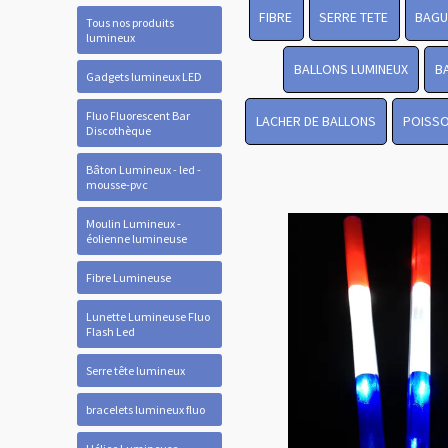
FIBRE
SERRE TETE
BAGU
Tous nos produits
lumineux
BALLONS LUMINEUX
B
Gadgets lumineux LED
Fluo Fluorescent Bar
LACHER DE BALLONS
POISSO
Discothèque
Bâton Lumineux - led -
mousse-pvc
Moulin Lumineux -
éolienne lumineuse
Fibre Lumineuse
Lunette Lumineuse Fluo
Flash Led
Serre tête lumineux
bracelets lumineux fluo