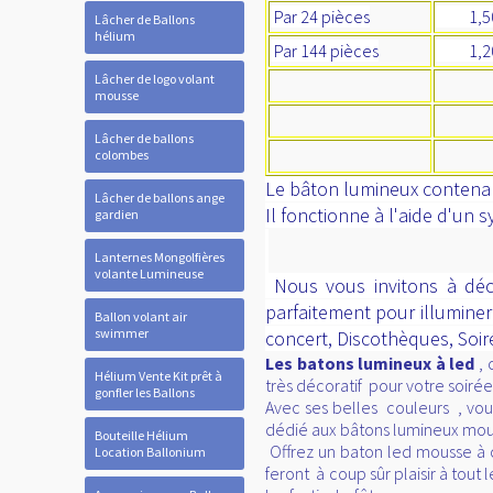
Par 24 pièces
1,5
Lâcher de Ballons
hélium
Par 144 pièces
1,20
Lâcher de logo volant
mousse
Lâcher de ballons
colombes
Le bâton lumineux contenant
Lâcher de ballons ange
Il fonctionne à l'aide d'un 
gardien
Lanternes Mongolfières
volante Lumineuse
Nous vous invitons à déco
parfaitement pour illuminer
Ballon volant air
swimmer
concert, Discothèques, Soir
Les batons lumineux à led
,
Hélium Vente Kit prêt à
très décoratif pour votre soiré
gonfler les Ballons
Avec ses belles couleurs , vou
dédié aux bâtons lumineux mouss
Bouteille Hélium
Offrez un baton led mousse à ch
Location Ballonium
feront à coup sûr plaisir à tou