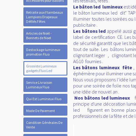
les festivals, fêtes .
Accessoires pour Ballons
Le bâton led lumineux
est id
le bâton lumineux led dit" TAP 
Retraite aux Flambeaux
Lampions Drapeaux
illuminer toutes les soirées 
Défilés Fêtes
publicitaire .
Les bâtons led
appelé aussi g
Articles de Noël -
label de certification CE. Les
Bonnets de Noel
de sécurité garantit que les b
tout de suite. Les bâtons lum
Destockage lumineux-
promotion Fluo
clignotant leger , clignotant l
AG10 fournies .
Grossiste Lumineux
Les bâtons lumineux fête
,
gadgets Fluo Led
éphémère pour illuminer une sal
Nous vous proposons l’idée lu
Service Livraison
pour une soirée de folie nos ta
Lumineux Fluo
une idée de nouvel an .
Nos bâtons led lumineux
f
Qui Est Lumineux-Fluo
principe d'une décoration lum
led figurent en bonne place d
Mode De Paiement
professionnels de la fête et de
Condition Générales De
Vente