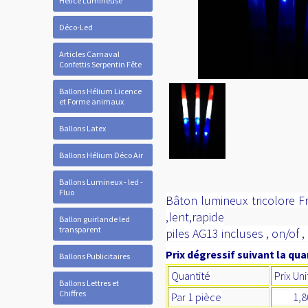
Hélice Lumineuse
Déco-Led
Articles Carnaval
Confettis Serpentin Fête
Ballons Hélium Licence
et Forme animaux
Ballons Latex
Ballons Hélium Déco Air
Ballons Lumineux - led -
Fluo
Bâton lumineux tricolore Fr
,lent,rapide
Ballon guirlande led
transparent
piles AG13 incluses , on/o
Prix dégressif suivant la quan
Ballons Publicitaires
Quantité
Prix Uni
Ballons Lettres et
Chiffres
Par 1 pièce
1,80