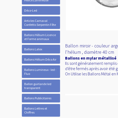
Hélice Lumineuse
Déco-Led
Articles Carnaval
Confettis Serpentin Fête
Ballons Hélium Licence
et Forme animaux
Ballon miroir - couleur arg
Ballons Latex
l'hélium , diamètre 40 cm
Ballons en mylar métallisé
Ballons Hélium Déco Air
Ils sont généralement remplis 
d'être fermés après avoir été g
Ballons Lumineux - led -
On Utilise les Ballons Métal e
Fluo
Ballon guirlande led
transparent
Ballons Publicitaires
Ballons Lettres et
Chiffres