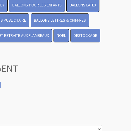
NEY
BALLONS POUR LES ENFANTS
BALLONS LATEX
S PUBLICITAIRE
BALLONS LETTRES & CHIFFRES
LET RETRAITE AUX FLAMBEAUX
NOEL
DESTOCKAGE
GENT