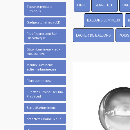
FIBRE
SERRE TETE
BAG
Tous nos produits
lumineux
BALLONS LUMINEUX
Gadgets lumineux LED
Fluo Fluorescent Bar
LACHER DE BALLONS
POISS
Discothèque
Bâton Lumineux - led -
mousse-pvc
Moulin Lumineux -
éolienne lumineuse
Fibre Lumineuse
Lunette Lumineuse Fluo
Flash Led
Serre tête lumineux
bracelets lumineux fluo