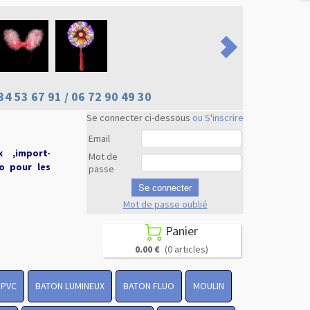
34 53 67 91 / 06 72 90 49 30
Se connecter ci-dessous
ou S'inscrire
Email
x ,import-
Mot de
uo pour les
passe
Se connecter
Mot de passe oublié
Revenir en
haut
Panier

0.00 €
(0 articles)
 PVC
BATON LUMINEUX
BATON FLUO
MOULIN