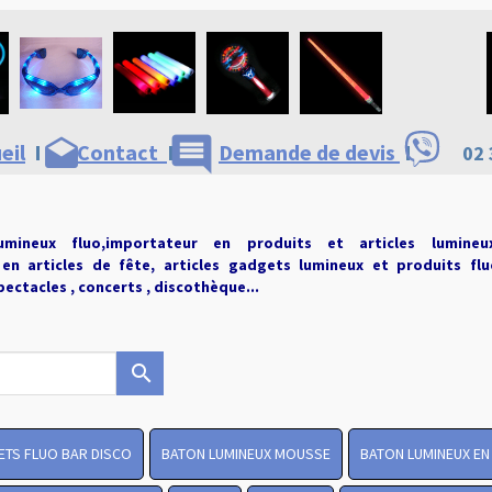
comment
drafts
eil
I
Contact
I
Demande de devis
I
02 
umineux fluo,importateur en produits et articles lumineu
 en articles de fête,
articles gadgets lumineux et produits fl
ectacles , concerts , discothèque...
search
TS FLUO BAR DISCO
BATON LUMINEUX MOUSSE
BATON LUMINEUX EN