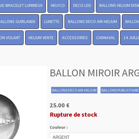
UE-BRACELET LUMINEUX
HELYCO
DECO LED
BALLONS HELIUM DIS
BALLONS GUIRLANDE
LUNETTE
BALLONS DECO AIR-HELIUM
BALLON
ON VOLANT
HELIUM VENTE
ACCESSOIRES
CARNAVAL
14 JUIL
BALLON MIROIR AR
BALLONS DECO AIR-HELIUM
BALLONS PUBLICITAIRE
25.00 €
Rupture de stock
Couleur :