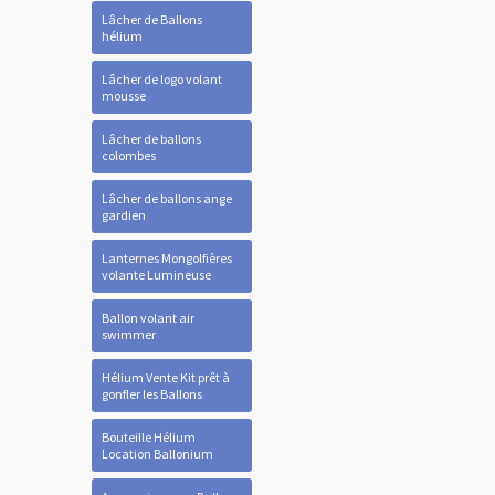
Lâcher de Ballons
hélium
Lâcher de logo volant
mousse
Lâcher de ballons
colombes
Lâcher de ballons ange
gardien
Lanternes Mongolfières
volante Lumineuse
Ballon volant air
swimmer
Hélium Vente Kit prêt à
gonfler les Ballons
Bouteille Hélium
Location Ballonium