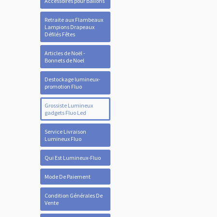
Accessoires pour Ballons
Retraite aux Flambeaux
Lampions Drapeaux
Défilés Fêtes
Articles de Noël -
Bonnets de Noel
Destockage lumineux-
promotion Fluo
Grossiste Lumineux
gadgets Fluo Led
Service Livraison
Lumineux Fluo
Qui Est Lumineux-Fluo
Mode De Paiement
Condition Générales De
Vente