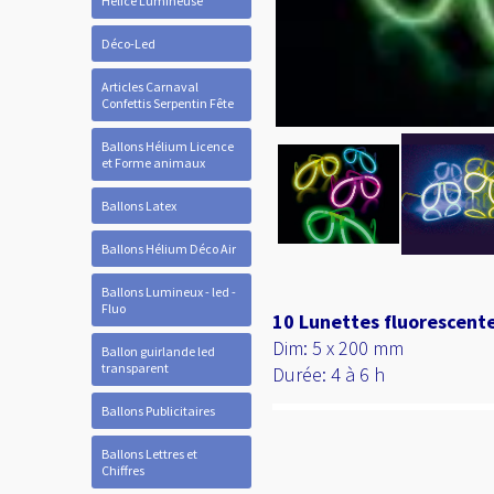
Hélice Lumineuse
Déco-Led
Articles Carnaval
Confettis Serpentin Fête
Ballons Hélium Licence
et Forme animaux
Ballons Latex
Ballons Hélium Déco Air
Ballons Lumineux - led -
Fluo
10 Lunettes fluorescen
Dim: 5 x 200 mm
Ballon guirlande led
transparent
Durée: 4 à 6 h
Ballons Publicitaires
Ballons Lettres et
Chiffres