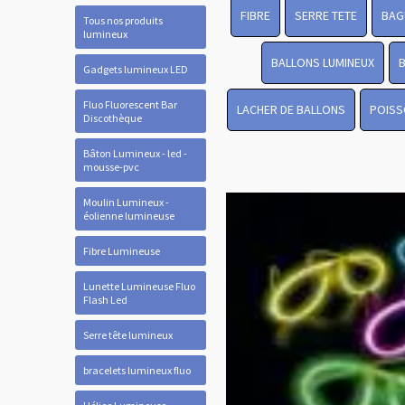
FIBRE
SERRE TETE
BAG
Tous nos produits
lumineux
BALLONS LUMINEUX
Gadgets lumineux LED
Fluo Fluorescent Bar
LACHER DE BALLONS
POISS
Discothèque
Bâton Lumineux - led -
mousse-pvc
Moulin Lumineux -
éolienne lumineuse
Fibre Lumineuse
Lunette Lumineuse Fluo
Flash Led
Serre tête lumineux
bracelets lumineux fluo