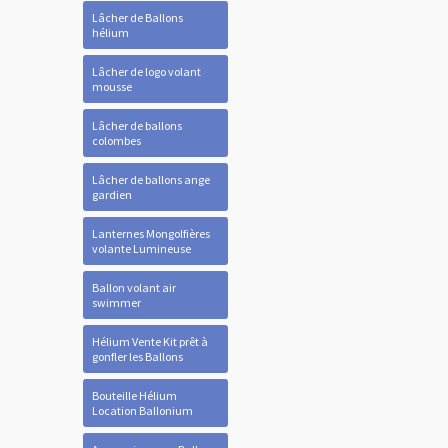
Lâcher de Ballons
hélium
Lâcher de logo volant
mousse
Lâcher de ballons
colombes
Lâcher de ballons ange
gardien
Lanternes Mongolfières
volante Lumineuse
Ballon volant air
swimmer
Hélium Vente Kit prêt à
gonfler les Ballons
Bouteille Hélium
Location Ballonium