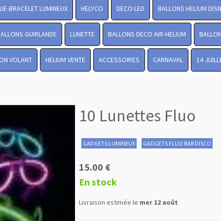
UE-BRACELET LUMINEUX
HELYCO
DECO LED
BALLONS HELIUM DIS
BALLONS GUIRLANDE
LUNETTE
BALLONS DECO AIR-HELIUM
BALLON
ON VOLANT
HELIUM VENTE
ACCESSOIRES
CARNAVAL
14 JUIL
10 Lunettes Fluo
GADGETS LUMINEUX
GADGETS FLUO BAR DISCO
15.00 €
En stock
Livraison estimée le
mer 12 août