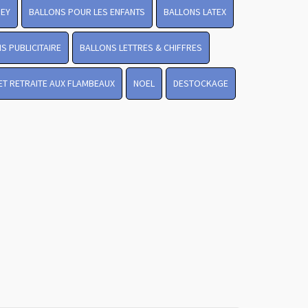
NEY
BALLONS POUR LES ENFANTS
BALLONS LATEX
S PUBLICITAIRE
BALLONS LETTRES & CHIFFRES
Revenir en
LET RETRAITE AUX FLAMBEAUX
NOEL
DESTOCKAGE
haut