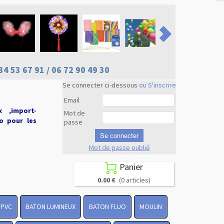
34 53 67 91 / 06 72 90 49 30
Se connecter ci-dessous
ou S'inscrire
Email
x ,import-
Mot de
uo pour les
passe
Se connecter
Mot de passe oublié
Revenir en
haut
Panier

0.00 €
(0 articles)
 PVC
BATON LUMINEUX
BATON FLUO
MOULIN