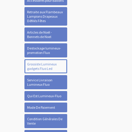
Accessoires pour Ballons
Retraite aux Flambeaux
Lampions Drapeaux
Défilés Fêtes
Articles de Noël -
Bonnets de Noel
Destockage lumineux-
promotion Fluo
Grossiste Lumineux
gadgets Fluo Led
Service Livraison
Lumineux Fluo
Qui Est Lumineux-Fluo
Mode De Paiement
Condition Générales De
Vente