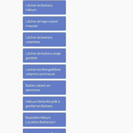
Lâcher de Ballons
hélium
Lâcher de logo volant
mousse
Lâcher de ballons
colombes
Lâcher de ballons ange
gardien
Lanternes Mongolfières
volante Lumineuse
Ballon volant air
swimmer
Hélium Vente Kit prêt à
gonfler les Ballons
Bouteille Hélium
Location Ballonium