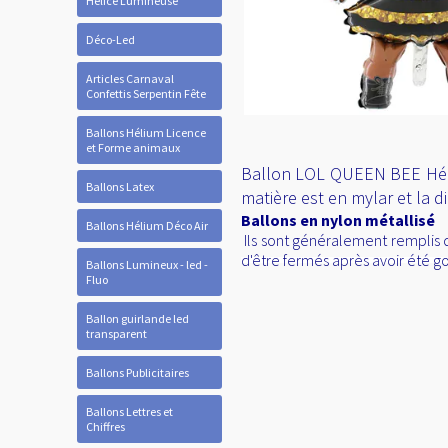
Hélice Lumineuse
Déco-Led
Articles Carnaval
Confettis Serpentin Fête
Ballons Hélium Licence
et Forme animaux
Ballon LOL QUEEN BEE Hélium
Ballons Latex
matière est en mylar et la 
Ballons en nylon métallisé
Ballons Hélium Déco Air
Ils sont généralement remplis d
d'être fermés après avoir été go
Ballons Lumineux - led -
Fluo
Ballon guirlande led
transparent
Ballons Publicitaires
Ballons Lettres et
Chiffres