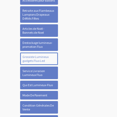
Accessoires pour Ballons
Retraite aux Flambeaux
Lampions Drapeaux
Défilés Fêtes
Articles de Noël -
Bonnets de Noel
Destockage lumineux-
promotion Fluo
Grossiste Lumineux
gadgets Fluo Led
Service Livraison
Lumineux Fluo
Qui Est Lumineux-Fluo
Mode De Paiement
Condition Générales De
Vente