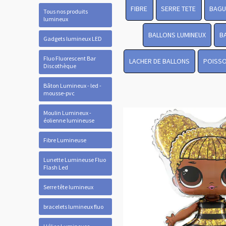
FIBRE
SERRE TETE
BAGU
Tous nos produits
lumineux
BALLONS LUMINEUX
B
Gadgets lumineux LED
Fluo Fluorescent Bar
LACHER DE BALLONS
POISSO
Discothèque
Bâton Lumineux - led -
mousse-pvc
Moulin Lumineux -
éolienne lumineuse
Fibre Lumineuse
Lunette Lumineuse Fluo
Flash Led
Serre tête lumineux
bracelets lumineux fluo