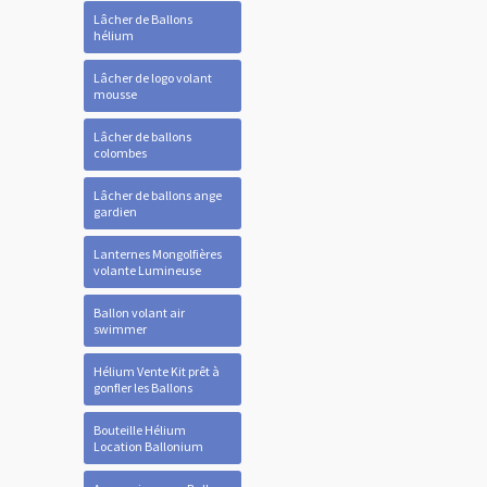
Lâcher de Ballons
hélium
Lâcher de logo volant
mousse
Lâcher de ballons
colombes
Lâcher de ballons ange
gardien
Lanternes Mongolfières
volante Lumineuse
Ballon volant air
swimmer
Hélium Vente Kit prêt à
gonfler les Ballons
Bouteille Hélium
Location Ballonium