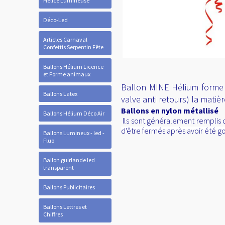
Hélice Lumineuse
Déco-Led
Articles Carnaval
Confettis Serpentin Fête
Ballons Hélium Licence
et Forme animaux
Ballon MINE Hélium forme co
Ballons Latex
valve anti retours) la mati
Ballons en nylon métallisé
Ballons Hélium Déco Air
Ils sont généralement remplis d
d'être fermés après avoir été go
Ballons Lumineux - led -
Fluo
Ballon guirlande led
transparent
Ballons Publicitaires
Ballons Lettres et
Chiffres