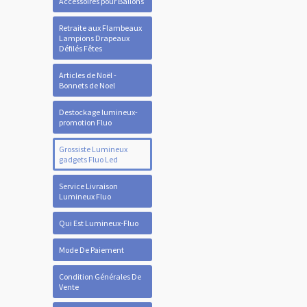
Accessoires pour Ballons
Retraite aux Flambeaux
Lampions Drapeaux
Défilés Fêtes
Articles de Noël -
Bonnets de Noel
Destockage lumineux-
promotion Fluo
Grossiste Lumineux
gadgets Fluo Led
Service Livraison
Lumineux Fluo
Qui Est Lumineux-Fluo
Mode De Paiement
Condition Générales De
Vente