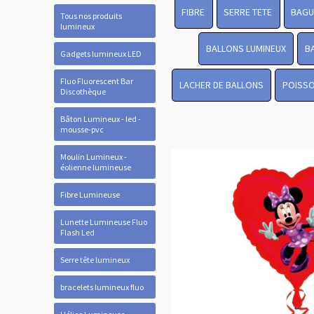
FIBRE
SERRE TETE
BAGU
Tous nos produits
lumineux
BALLONS LUMINEUX
B
Gadgets lumineux LED
Fluo Fluorescent Bar
LACHER DE BALLONS
POISSO
Discothèque
Bâton Lumineux - led -
mousse-pvc
Moulin Lumineux -
éolienne lumineuse
Fibre Lumineuse
Lunette Lumineuse Fluo
Flash Led
Serre tête lumineux
bracelets lumineux fluo