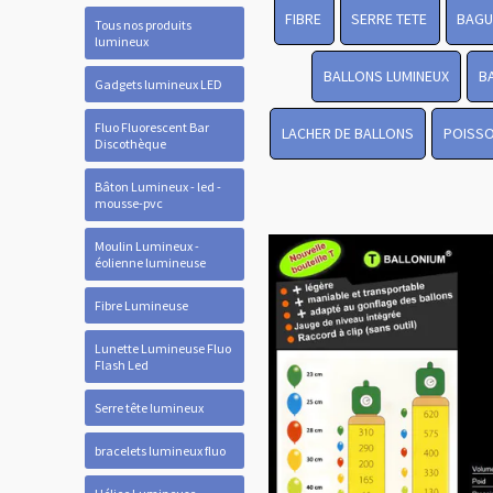
FIBRE
SERRE TETE
BAGU
Tous nos produits
lumineux
BALLONS LUMINEUX
B
Gadgets lumineux LED
Fluo Fluorescent Bar
LACHER DE BALLONS
POISSO
Discothèque
Bâton Lumineux - led -
mousse-pvc
Moulin Lumineux -
éolienne lumineuse
Fibre Lumineuse
Lunette Lumineuse Fluo
Flash Led
Serre tête lumineux
bracelets lumineux fluo