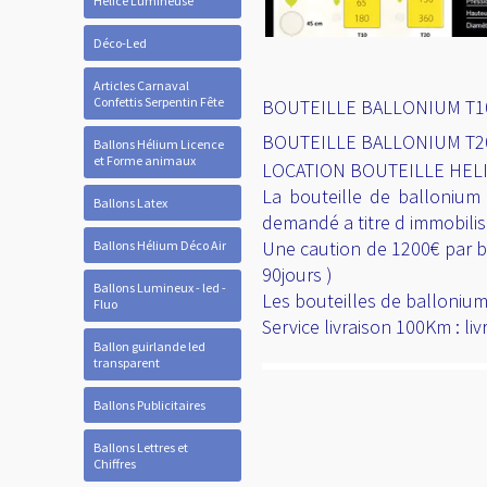
Hélice Lumineuse
Déco-Led
Articles Carnaval
Confettis Serpentin Fête
BOUTEILLE BALLONIUM T10 /
BOUTEILLE BALLONIUM T20 
Ballons Hélium Licence
et Forme animaux
LOCATION BOUTEILLE HEL
La bouteille de ballonium 
Ballons Latex
demandé a titre d immobilis
Une caution de 1200€ par b
Ballons Hélium Déco Air
90jours )
Ballons Lumineux - led -
Les bouteilles de balloniu
Fluo
Service livraison 100Km : l
Ballon guirlande led
transparent
Ballons Publicitaires
Ballons Lettres et
Chiffres