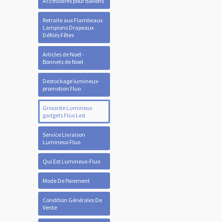
Accessoires pour Ballons
Retraite aux Flambeaux
Lampions Drapeaux
Défilés Fêtes
Articles de Noël -
Bonnets de Noel
Destockage lumineux-
promotion Fluo
Grossiste Lumineux
gadgets Fluo Led
Service Livraison
Lumineux Fluo
Qui Est Lumineux-Fluo
Mode De Paiement
Condition Générales De
Vente