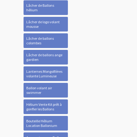
Lâcher de Ballons
hélium
Lâcher de logo volant
mousse
Lâcher de ballons
colombes
Lâcher de ballons ange
gardien
Lanternes Mongolfières
volante Lumineuse
Ballon volant air
swimmer
Hélium Vente Kit prêt à
gonfler les Ballons
Bouteille Hélium
Location Ballonium