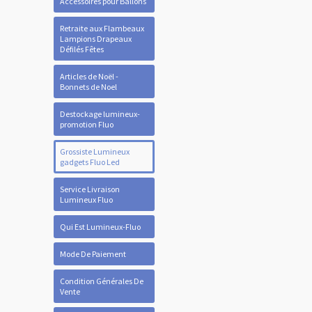
Accessoires pour Ballons
Retraite aux Flambeaux
Lampions Drapeaux
Défilés Fêtes
Articles de Noël -
Bonnets de Noel
Destockage lumineux-
promotion Fluo
Grossiste Lumineux
gadgets Fluo Led
Service Livraison
Lumineux Fluo
Qui Est Lumineux-Fluo
Mode De Paiement
Condition Générales De
Vente