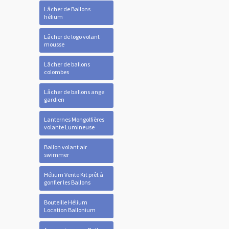
Lâcher de Ballons
hélium
Lâcher de logo volant
mousse
Lâcher de ballons
colombes
Lâcher de ballons ange
gardien
Lanternes Mongolfières
volante Lumineuse
Ballon volant air
swimmer
Hélium Vente Kit prêt à
gonfler les Ballons
Bouteille Hélium
Location Ballonium