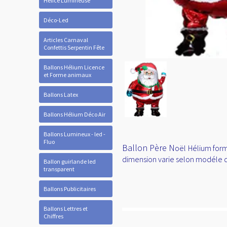
Hélice Lumineuse
Déco-Led
Articles Carnaval
Confettis Serpentin Fête
Ballons Hélium Licence
et Forme animaux
Ballons Latex
Ballons Hélium Déco Air
Ballons Lumineux - led -
Fluo
Ballon Père N
oël Hélium forme
dimension varie selon modéle d
Ballon guirlande led
transparent
Ballons Publicitaires
Ballons Lettres et
Chiffres