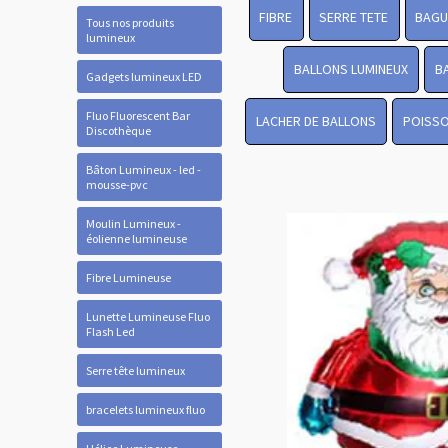
FIBRE
SERRE TETE
BAGU
Tous nos produits
lumineux
BALLONS LUMINEUX
B
Gadgets lumineux LED
Fluo Fluorescent Bar
LACHER DE BALLONS
POISSO
Discothèque
Bâton Lumineux - led -
mousse-pvc
Moulin Lumineux -
éolienne lumineuse
Fibre Lumineuse
Lunette Lumineuse Fluo
Flash Led
Serre tête lumineux
bracelets lumineux fluo