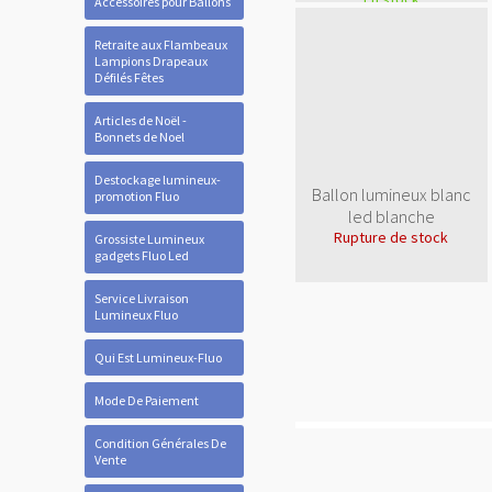
Accessoires pour Ballons
Retraite aux Flambeaux
Lampions Drapeaux
Défilés Fêtes
Articles de Noël -
Bonnets de Noel
Destockage lumineux-
Ballon lumineux blanc
promotion Fluo
led blanche
Rupture de stock
Grossiste Lumineux
gadgets Fluo Led
Service Livraison
Lumineux Fluo
Qui Est Lumineux-Fluo
Mode De Paiement
Condition Générales De
Vente