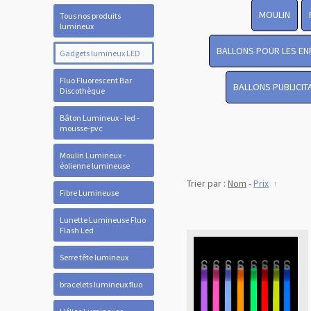
MOULIN
Tous nos produits
lumineux
BALLONS POUR LES EN
Gadgets lumineux LED
Fluo Fluorescent Bar
BALLONS PUBLICIT
Discothèque
Bâton Lumineux - led -
mousse-pvc
Moulin Lumineux -
éolienne lumineuse
Trier par :
Nom
-
Prix
Fibre Lumineuse
Lunette Lumineuse Fluo
Flash Led
Serre tête lumineux
bracelets lumineux fluo