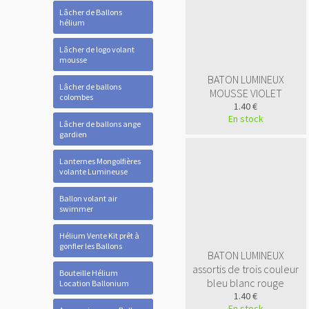
Lâcher de Ballons
hélium
Lâcher de logo volant
mousse
BATON LUMINEUX
Lâcher de ballons
MOUSSE VIOLET
colombes
1.40 €
En stock
Lâcher de ballons ange
gardien
Lanternes Mongolfières
volante Lumineuse
Ballon volant air
swimmer
Hélium Vente Kit prêt à
gonfler les Ballons
BATON LUMINEUX
assortis de trois couleur
Bouteille Hélium
bleu blanc rouge
Location Ballonium
1.40 €
En stock