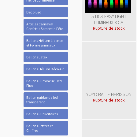
Hélice Lumineuse
Déco-Led
STICK EASY LIGHT
LUMINEUX 8 CM
Articles Carnaval
Rupture de stock
Confettis Serpentin Fête
Ballons Hélium Licence
et Forme animaux
Ballons Latex
Ballons Hélium Déco Air
Ballons Lumineux - led -
Fluo
YOYO BALLE HERISSON
Ballon guirlande led
Rupture de stock
transparent
Ballons Publicitaires
Ballons Lettres et
Chiffres