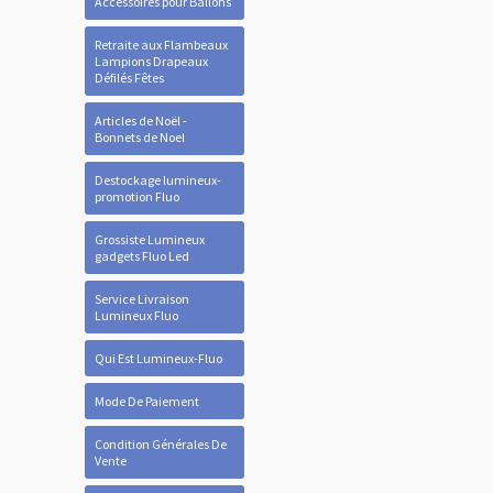
Accessoires pour Ballons
Retraite aux Flambeaux
Lampions Drapeaux
Défilés Fêtes
Articles de Noël -
Bonnets de Noel
Destockage lumineux-
promotion Fluo
Grossiste Lumineux
gadgets Fluo Led
Service Livraison
Lumineux Fluo
Qui Est Lumineux-Fluo
Mode De Paiement
Condition Générales De
Vente