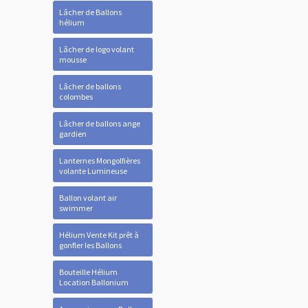
Lâcher de Ballons
hélium
Lâcher de logo volant
mousse
Lâcher de ballons
colombes
Lâcher de ballons ange
gardien
Lanternes Mongolfières
volante Lumineuse
Ballon volant air
swimmer
Hélium Vente Kit prêt à
gonfler les Ballons
Bouteille Hélium
Location Ballonium