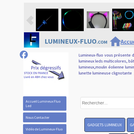
home
LUMINEUX-FLUO
Accue
.COM
Lumineux-fluo vous présente d
lumineux leds multicolores, bât
lumineux,moulin éolienne lumine
lunette lumineuse clignotante ,
Accueil Lumineux Fluo
Led
Nous Contacter
GADGETS LUMINEUX
G
Vidéo de Lumineux-Fluo