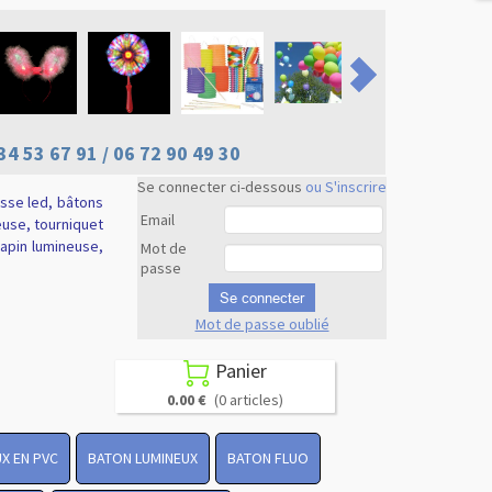
34 53 67 91 / 06 72 90 49 30
Se connecter ci-dessous
ou S'inscrire
usse led, bâtons
Email
euse, tourniquet
 lapin lumineuse,
Mot de
passe
Se connecter
Mot de passe oublié
Revenir en
haut
Panier

0.00 €
(0 articles)
X EN PVC
BATON LUMINEUX
BATON FLUO