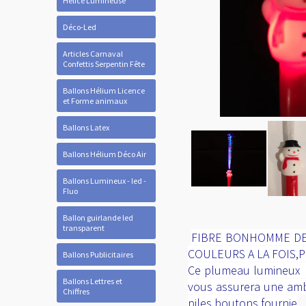
Hélice Lumineuse
Déco-Led
Articles Carnaval
Confettis Serpentin Fête
Ballons Hélium Licence
et Forme animaux
Ballons Latex
Ballons Hélium Déco Air
Ballons Lumineux - led -
Fluo
Ballon guirlande led
transparent
FIBRE BONHOMME DE 
COULEURS A LA FOIS,
Ballons Publicitaires
Ce plumeau lumineux es
Ballons Lettres et
vous assurera une ambia
Chiffres
piles boutons fournie