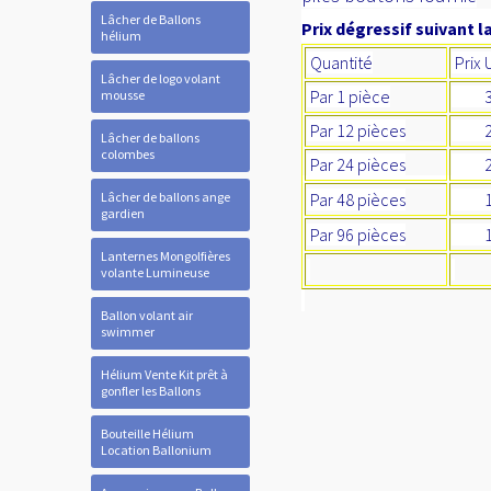
Lâcher de Ballons
Prix dégressif suivant la
hélium
Quantité
Prix 
Lâcher de logo volant
Par 1 pièce
3
mousse
Par 12 pièces
2,
Lâcher de ballons
colombes
Par 24 pièces
2,
Lâcher de ballons ange
Par 48 pièces
1,
gardien
Par 96 pièces
1,
Lanternes Mongolfières
volante Lumineuse
Ballon volant air
swimmer
Hélium Vente Kit prêt à
gonfler les Ballons
Bouteille Hélium
Location Ballonium