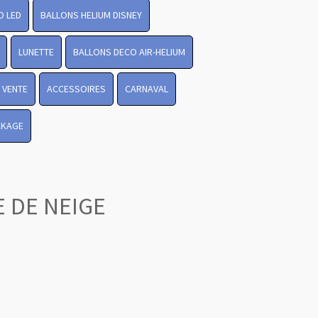
O LED
BALLONS HELIUM DISNEY
LUNETTE
BALLONS DECO AIR-HELIUM
 VENTE
ACCESSOIRES
CARNAVAL
CKAGE
 DE NEIGE