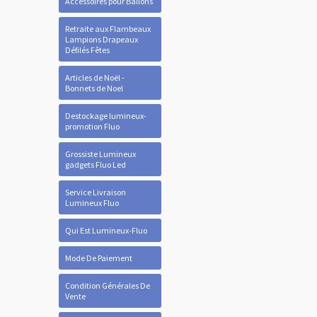
Accessoires pour Ballons
Retraite aux Flambeaux
Lampions Drapeaux
Défilés Fêtes
Articles de Noël -
Bonnets de Noel
Destockage lumineux-
promotion Fluo
Grossiste Lumineux
gadgets Fluo Led
Service Livraison
Lumineux Fluo
Qui Est Lumineux-Fluo
Mode De Paiement
Condition Générales De
Vente