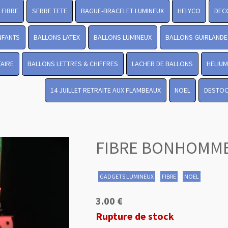
FIBRE
SERRE TETE
BAGUE-BRACELET LUMINEUX
HELYCO
DEC
NFANTS
BALLONS LATEX
BALLONS LUMINEUX
BALLONS GUIRLANDE
TAIRE
BALLONS LETTRES & CHIFFRES
LACHER DE BALLONS
HELIUM
14 JUILLET RETRAITE AUX FLAMBEAUX
NOEL
DESTO
FIBRE BONHOMME
GADGETS LUMINEUX
FIBRE
NOEL
3.00 €
Rupture de stock