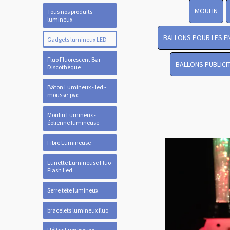
MOULIN
Tous nos produits
lumineux
BALLONS POUR LES E
Gadgets lumineux LED
Fluo Fluorescent Bar
BALLONS PUBLICI
Discothèque
Bâton Lumineux - led -
mousse-pvc
Moulin Lumineux -
éolienne lumineuse
Fibre Lumineuse
Lunette Lumineuse Fluo
Flash Led
Serre tête lumineux
bracelets lumineux fluo