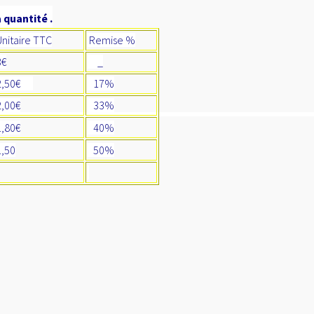
 quantité .
Unitaire TTC
Remise %
€
_
50€
17%
00€
33%
80€
40%
50
50%