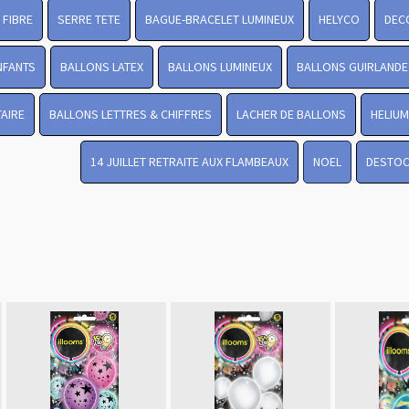
FIBRE
SERRE TETE
BAGUE-BRACELET LUMINEUX
HELYCO
DEC
NFANTS
BALLONS LATEX
BALLONS LUMINEUX
BALLONS GUIRLANDE
TAIRE
BALLONS LETTRES & CHIFFRES
LACHER DE BALLONS
HELIUM
14 JUILLET RETRAITE AUX FLAMBEAUX
NOEL
DESTO