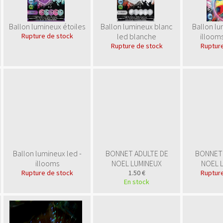
Ballon lumineux étoiles
Ballon lumineux blanc
Ballon lu
Rupture de stock
led blanche
illoom
Rupture de stock
Rupture
Ballon lumineux led -
BONNET ADULTE DE
BONNET 
illooms
NOEL LUMINEUX
NOEL 
Rupture de stock
1.50 €
Rupture
En stock