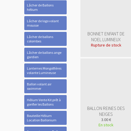
Lâcher de Ballons
hélium
Lâcher de logo volant
mousse
BONNET ENFANT DE
Lâcher de ballons
NOEL LUMINEUX
colombes
Rupture de stock
Lâcher de ballons ange
gardien
Lanternes Mongolfières
volante Lumineuse
Ballon volant air
swimmer
Hélium Vente Kit prêt à
gonfler les Ballons
BALLON REINES DES
NEIGES
Bouteille Hélium
3.00 €
Location Ballonium
En stock