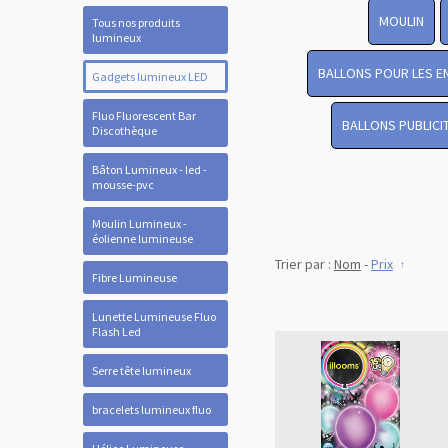
MOULIN
Tous nos produits
lumineux
BALLONS POUR LES E
Gadgets lumineux LED
Fluo Fluorescent Bar
BALLONS PUBLICI
Discothèque
Bâton Lumineux - led -
mousse-pvc
Moulin Lumineux -
éolienne lumineuse
Trier par :
Nom
-
Prix
Fibre Lumineuse
Lunette Lumineuse Fluo
Flash Led
Serre tête lumineux
bracelets lumineux fluo