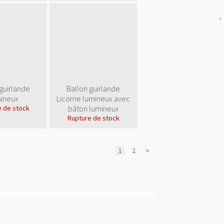
src="
http://www.publicit
gratuite.fr/img/color/bl
alt="Annuaire
referencement"
style="border:0"/>
</a>
guirlande
Ballon guirlande
ineux
Licorne lumineux avec
 de stock
bâton lumineux
Rupture de stock
1
2
>