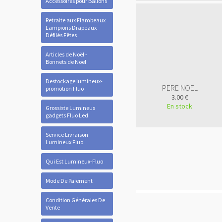
Accessoires pour Ballons
Retraite aux Flambeaux
Lampions Drapeaux
Défilés Fêtes
Articles de Noël -
Bonnets de Noel
Destockage lumineux-
PERE NOEL
promotion Fluo
3.00 €
En stock
Grossiste Lumineux
gadgets Fluo Led
Service Livraison
Lumineux Fluo
Qui Est Lumineux-Fluo
Mode De Paiement
Condition Générales De
Vente