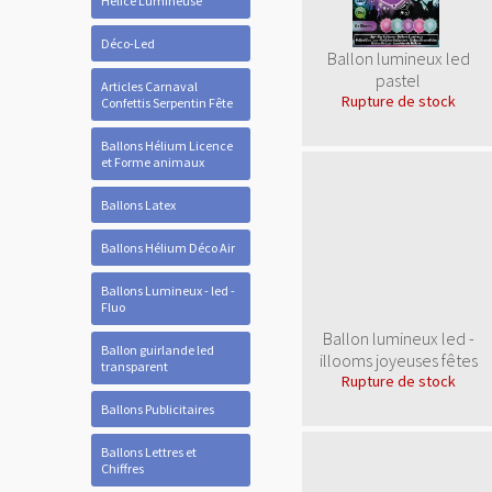
Hélice Lumineuse
Déco-Led
Ballon lumineux led
pastel
Articles Carnaval
Rupture de stock
Confettis Serpentin Fête
Ballons Hélium Licence
et Forme animaux
Ballons Latex
Ballons Hélium Déco Air
Ballons Lumineux - led -
Fluo
Ballon lumineux led -
Ballon guirlande led
illooms joyeuses fêtes
transparent
Rupture de stock
Ballons Publicitaires
Ballons Lettres et
Chiffres