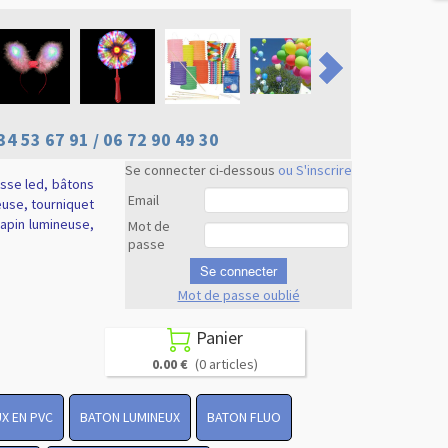
34 53 67 91 / 06 72 90 49 30
Se connecter ci-dessous
ou S'inscrire
usse led, bâtons
Email
euse, tourniquet
 lapin lumineuse,
Mot de
passe
Se connecter
Mot de passe oublié
Revenir en
haut
Panier

0.00 €
(0 articles)
X EN PVC
BATON LUMINEUX
BATON FLUO