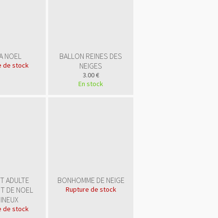
A NOEL
BALLON REINES DES
 de stock
NEIGES
3.00 €
En stock
<a
href="
http://www.public
gratuite.fr/
"
title="Annuaire
T ADULTE
BONHOMME DE NEIGE
référencement
T DE NOEL
Rupture de stock
gratuit">
INEUX
<img
 de stock