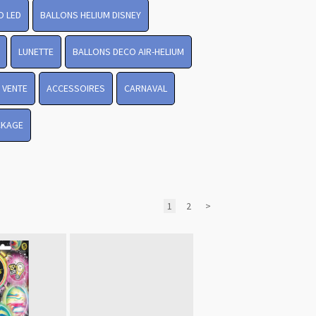
O LED
BALLONS HELIUM DISNEY
LUNETTE
BALLONS DECO AIR-HELIUM
 VENTE
ACCESSOIRES
CARNAVAL
CKAGE
1
2
>