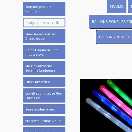
MOULIN
Tous nos produits
lumineux
BALLONS POUR LES EN
Gadgets lumineux LED
Fluo Fluorescent Bar
BALLONS PUBLICIT
Discothèque
Bâton Lumineux - led -
mousse-pvc
Moulin Lumineux -
éolienne lumineuse
Fibre Lumineuse
Lunette Lumineuse Fluo
Flash Led
Serre tête lumineux
bracelets lumineux fluo