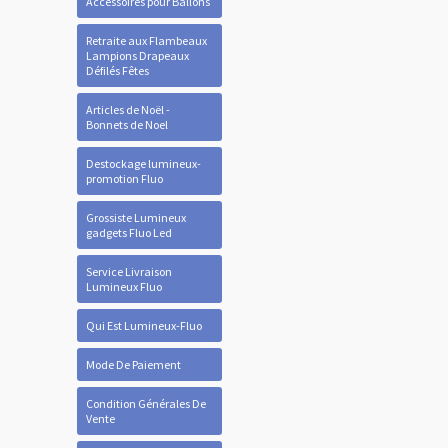
Accessoires pour Ballons
Retraite aux Flambeaux
Lampions Drapeaux
Défilés Fêtes
Articles de Noël -
Bonnets de Noel
Destockage lumineux-
promotion Fluo
Grossiste Lumineux
gadgets Fluo Led
Service Livraison
Lumineux Fluo
Qui Est Lumineux-Fluo
Mode De Paiement
Condition Générales De
Vente