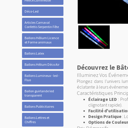
Hélice Lumineuse
Déco-Led
Articles Carnaval
Confettis Serpentin Fête
Ballons Hélium Licence
et Forme animaux
Ballons Latex
Ballons Hélium Déco Air
Découvrez le Bât
Illuminez Vos Événeme
Ballons Lumineux - led -
Fluo
Plongez dans l'univers lu
éclatante à leurs événements
Ballon guirlande led
Caractéristiques Princi
transparent
Éclairage LED
: Pro
clignotant rapide).
Ballons Publicitaires
Facilité d'utilisati
Design Pratique
: L
Ballons Lettres et
Options de Couleu
Chiffres