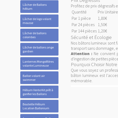
Prix Dégressifs
Lâcher de Ballons
Profitez de prix dégressifs 
hélium
Quantité
Prix Unitair
Par 1 pièce
1,80€
Lâcher de logo volant
mousse
Par 24 pièces
1,50€
Par 144 pièces
1,20€
Lâcher de ballons
Sécurité et Écologie
colombes
Nos bâtons lumineux sont f
Lâcher de ballons ange
transport sans dommage, et 
gardien
Attention :
Ne convient p
d'ingestion de petites pièce
Lanternes Mongolfières
Pourquoi Choisir Notr
volante Lumineuse
Que vous soyez un profess
bâton lumineux est l'acce
Ballon volant air
swimmer
mémorable.
Hélium Vente Kit prêt à
gonfler les Ballons
Bouteille Hélium
Location Ballonium