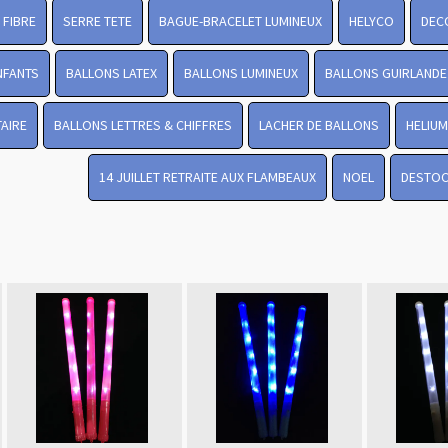
FIBRE
SERRE TETE
BAGUE-BRACELET LUMINEUX
HELYCO
DEC
NFANTS
BALLONS LATEX
BALLONS LUMINEUX
BALLONS GUIRLANDE
TAIRE
BALLONS LETTRES & CHIFFRES
LACHER DE BALLONS
HELIUM
14 JUILLET RETRAITE AUX FLAMBEAUX
NOEL
DESTO