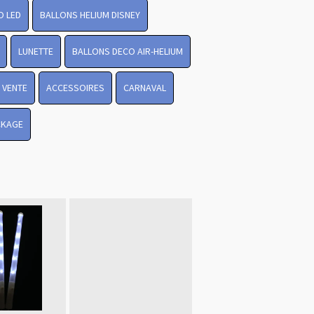
O LED
BALLONS HELIUM DISNEY
LUNETTE
BALLONS DECO AIR-HELIUM
 VENTE
ACCESSOIRES
CARNAVAL
CKAGE