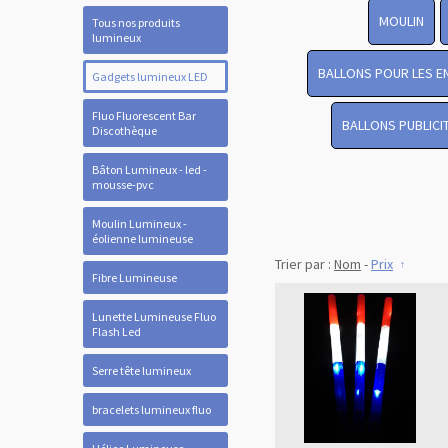
MOULIN
Tous nos produits
lumineux
BALLONS POUR LES E
Gadgets lumineux LED
Fluo Fluorescent Bar
BALLONS PUBLICI
Discothèque
Bâton Lumineux - led -
mousse-pvc
Moulin Lumineux -
éolienne lumineuse
Trier par :
Nom
-
Prix
Fibre Lumineuse
Lunette Lumineuse Fluo
Flash Led
Serre tête lumineux
bracelets lumineux fluo