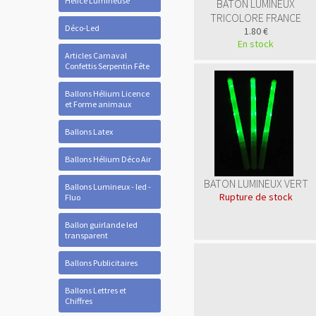
Hélice Lumineuse
BATON LUMINEUX
TRICOLORE FRANCE
Déco-Led
1.80 €
En stock
Articles Carnaval
Confettis Serpentin Fête
Ballons Hélium Licence
et Forme animaux
Ballons Latex
Ballons Hélium Déco Air
BATON LUMINEUX VERT
Ballons Lumineux - led -
Rupture de stock
Fluo
Ballon guirlande led
transparent
Ballons Publicitaires
Ballons Lettres et
Chiffres