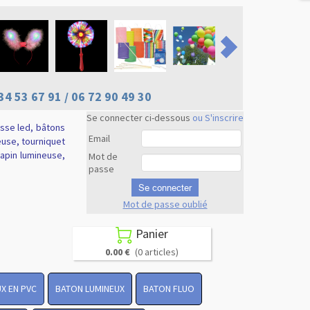
34 53 67 91 / 06 72 90 49 30
Se connecter ci-dessous
ou S'inscrire
usse led, bâtons
Email
euse, tourniquet
 lapin lumineuse,
Mot de
passe
Se connecter
Mot de passe oublié
Revenir en
haut
Panier

0.00 €
(0 articles)
X EN PVC
BATON LUMINEUX
BATON FLUO