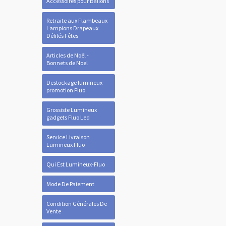
Accessoires pour Ballons
Retraite aux Flambeaux
Lampions Drapeaux
Défilés Fêtes
Articles de Noël -
Bonnets de Noel
Destockage lumineux-
promotion Fluo
Grossiste Lumineux
gadgets Fluo Led
Service Livraison
Lumineux Fluo
Qui Est Lumineux-Fluo
Mode De Paiement
Condition Générales De
Vente