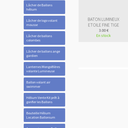
Lâcher de Ballons
hélium
BATON LUMINEUX
Lâcher de logo volant
ETOILE FINE TIGE
mousse
3.00 €
En stock
Lâcher de ballons
colombes
Lâcher de ballons ange
gardien
Lanternes Mongolfières
volante Lumineuse
Ballon volant air
swimmer
Hélium Vente Kit prêt à
gonfler les Ballons
Bouteille Hélium
Location Ballonium