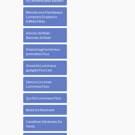
Accessoires pour Ballons
Retraite aux Flambeaux
Lampions Drapeaux
Défilés Fêtes
Articles de Noël -
Bonnets de Noel
Destockage lumineux-
promotion Fluo
Grossiste Lumineux
gadgets Fluo Led
Service Livraison
Lumineux Fluo
Qui Est Lumineux-Fluo
Mode De Paiement
Condition Générales De
Vente