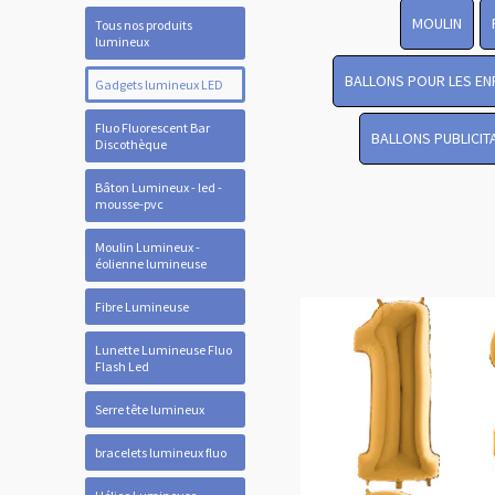
MOULIN
Tous nos produits
lumineux
BALLONS POUR LES EN
Gadgets lumineux LED
Fluo Fluorescent Bar
BALLONS PUBLICIT
Discothèque
Bâton Lumineux - led -
mousse-pvc
Moulin Lumineux -
éolienne lumineuse
Fibre Lumineuse
Lunette Lumineuse Fluo
Flash Led
Serre tête lumineux
bracelets lumineux fluo