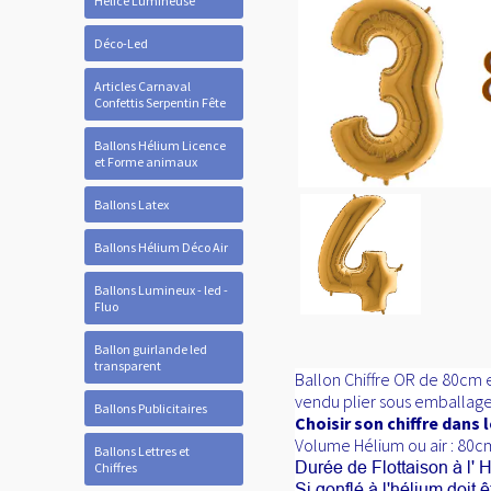
Hélice Lumineuse
Déco-Led
Articles Carnaval
Confettis Serpentin Fête
Ballons Hélium Licence
et Forme animaux
Ballons Latex
Ballons Hélium Déco Air
Ballons Lumineux - led -
Fluo
Ballon guirlande led
transparent
Ballon Chiffre OR
de 80cm e
vendu plier sous emballage 
Ballons Publicitaires
Choisir son chiffre dans
Volume Hélium ou air : 80
Ballons Lettres et
Durée de Flottaison à l' H
Chiffres
Si gonflé à l'hélium doit 