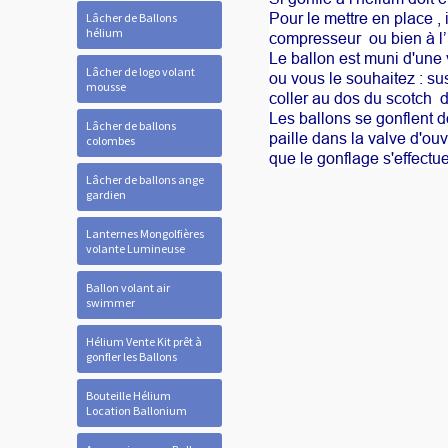
Pour le mettre en place , 
Lâcher de Ballons
hélium
compresseur ou bien à l’
Le ballon est muni d'une 
Lâcher de logo volant
ou vous le souhaitez : su
mousse
coller au dos du scotch d
Les ballons se gonflent d
Lâcher de ballons
paille dans la valve d'ouv
colombes
que le gonflage s'effectu
Lâcher de ballons ange
gardien
Lanternes Mongolfières
volante Lumineuse
Ballon volant air
swimmer
Hélium Vente Kit prêt à
gonfler les Ballons
Bouteille Hélium
Location Ballonium