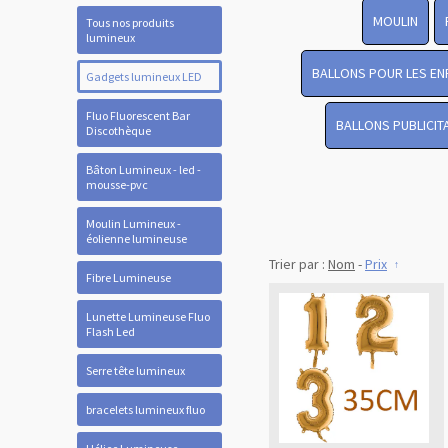
MOULIN
Tous nos produits
lumineux
BALLONS POUR LES EN
Gadgets lumineux LED
Fluo Fluorescent Bar
BALLONS PUBLICIT
Discothèque
Bâton Lumineux - led -
mousse-pvc
Moulin Lumineux -
éolienne lumineuse
Trier par :
Nom
-
Prix
Fibre Lumineuse
Lunette Lumineuse Fluo
Flash Led
Serre tête lumineux
bracelets lumineux fluo