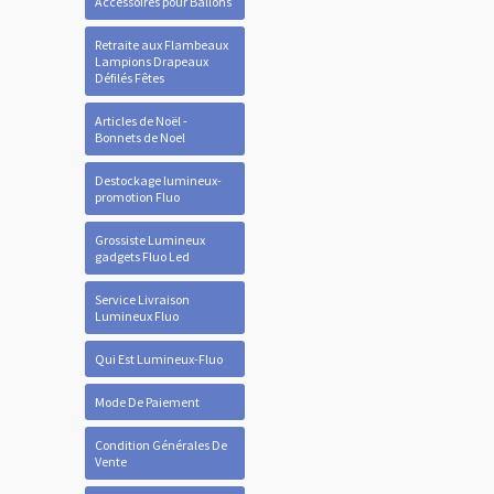
Accessoires pour Ballons
Retraite aux Flambeaux
Lampions Drapeaux
Défilés Fêtes
Articles de Noël -
Bonnets de Noel
Destockage lumineux-
promotion Fluo
Grossiste Lumineux
gadgets Fluo Led
Service Livraison
Lumineux Fluo
Qui Est Lumineux-Fluo
Mode De Paiement
Condition Générales De
Vente