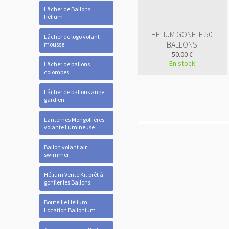
Lâcher de Ballons
hélium
HELIUM GONFLE 50
Lâcher de logo volant
BALLONS
mousse
50.00 €
En stock
Lâcher de ballons
colombes
Lâcher de ballons ange
gardien
Lanternes Mongolfières
volante Lumineuse
Ballon volant air
swimmer
Hélium Vente Kit prêt à
gonfler les Ballons
Bouteille Hélium
Location Ballonium