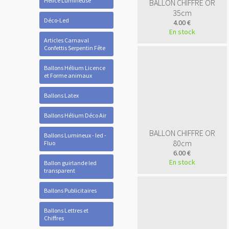
Hélice Lumineuse
BALLON CHIFFRE OR
35cm
Déco-Led
4.00 €
En stock
Articles Carnaval
Confettis Serpentin Fête
Ballons Hélium Licence
et Forme animaux
Ballons Latex
Ballons Hélium Déco Air
BALLON CHIFFRE OR
Ballons Lumineux - led -
80cm
Fluo
6.00 €
En stock
Ballon guirlande led
transparent
Ballons Publicitaires
Ballons Lettres et
Chiffres