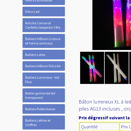
Hélice Lumineuse
Déco-Led
Articles Carnaval
Confettis Serpentin Fête
Ballons Hélium Licence
et Forme animaux
Ballons Latex
Ballons Hélium Déco Air
Ballons Lumineux - led -
Fluo
Ballon guirlande led
transparent
Bâton lumineux XL à led
piles AG13 incluses , o
Ballons Publicitaires
Prix dégressif suivant la
Ballons Lettres et
Chiffres
Quantité
Prix 