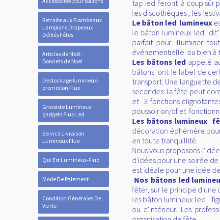
Accessoires pour Ballons
tap led feront à coup sûr p
les discothèques , les festiva
Retraite aux Flambeaux
Le bâton led lumineux
es
Lampions Drapeaux
le bâton lumineux led dit"
Défilés Fêtes
parfait pour illuminer t
événementielle ou bien à tit
Articles de Noël -
Les bâtons led
appelé au
Bonnets de Noel
bâtons ont le label de cer
Destockage lumineux-
transport. Une languette d
promotion Fluo
secondes: la fête peut co
et 3 fonctions clignotante
Grossiste Lumineux
poussoir on/of et fonctionn
gadgets Fluo Led
Les bâtons lumineux f
décoration éphémère pour 
Service Livraison
en toute tranquillité.
Lumineux Fluo
Nous vous proposons l’idée
d'idées pour une soirée de 
Qui Est Lumineux-Fluo
est idéale pour une idée de
Nos bâtons led lumin
Mode De Paiement
fêter, sur le principe d'u
Condition Générales De
les bâton lumineux led fig
Vente
ou d'intérieur. Les profe
organisation de fête.