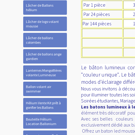
Par 1 pièce
3,
Lâcher de Ballons
hélium
Par 24 pièces
2,
Lâcher de logo volant
Par 144 pièces
1,
mousse
Lâcher de ballons
colombes
Lâcher de ballons ange
gardien
Le bâton lumineux cont
Lanternes Mongolfières
"couleur unique". Le bâ
volante Lumineuse
modes d'éclairage différ
Ballon volant air
Nous vous invitons à décou
swimmer
pour illuminer toutes les s
Soirées étudiantes, Mariage
Hélium Vente Kit prêt à
Les batons lumineux à 
gonfler les Ballons
élément très décoratif pour
Avec ses belles couleurs 
Bouteille Hélium
Location Ballonium
exclusivement dédié aux bâ
Offrez un baton led mousse 