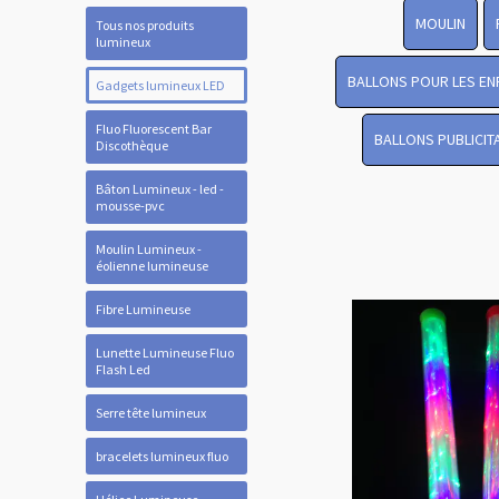
MOULIN
Tous nos produits
lumineux
BALLONS POUR LES EN
Gadgets lumineux LED
Fluo Fluorescent Bar
BALLONS PUBLICIT
Discothèque
Bâton Lumineux - led -
mousse-pvc
Moulin Lumineux -
éolienne lumineuse
Fibre Lumineuse
Lunette Lumineuse Fluo
Flash Led
Serre tête lumineux
bracelets lumineux fluo