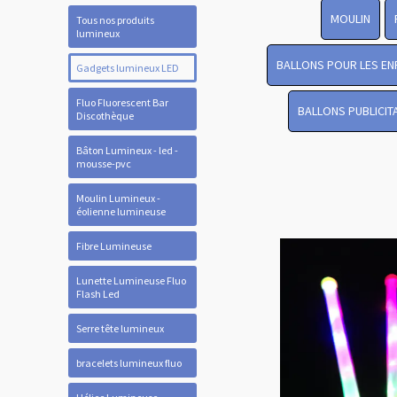
MOULIN
Tous nos produits
lumineux
BALLONS POUR LES EN
Gadgets lumineux LED
Fluo Fluorescent Bar
BALLONS PUBLICIT
Discothèque
Bâton Lumineux - led -
mousse-pvc
Moulin Lumineux -
éolienne lumineuse
Fibre Lumineuse
Lunette Lumineuse Fluo
Flash Led
Serre tête lumineux
bracelets lumineux fluo