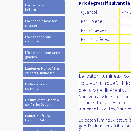
Prix dégressif suivant la
Lâcher de Ballons
hélium
Quantité
Prix 
Par 1 pièce
1,
Lâcher de logo volant
mousse
Par 24 pièces
1,
Lâcher de ballons
Par 144 pièces
1,
colombes
Lâcher de ballons ange
gardien
Lanternes Mongolfières
volante Lumineuse
Le bâton lumineux cont
"couleur unique". Il f
Ballon volant air
swimmer
d'éclairage différents .
Nous vous invitons à découv
Hélium Vente Kit prêt à
illuminer toutes les soiré
gonfler les Ballons
Soirées étudiantes, Mariages
Bouteille Hélium
Le bâton lumineux est util
Location Ballonium
goodies lumineux à titre pub