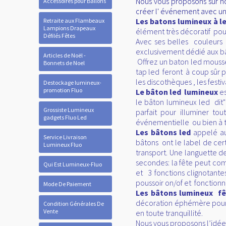
Nous vous proposons sur n
Accessoires pour Ballons
créer l' événement avec un
Les batons lumineux à l
Retraite aux Flambeaux
Lampions Drapeaux
élément très décoratif pour
Défilés Fêtes
Avec ses belles couleurs 
exclusivement dédié aux bâ
Articles de Noël -
Offrez un baton led mousse 
Bonnets de Noel
tap led feront à coup sûr p
les discothèques , les festiva
Destockage lumineux-
promotion Fluo
Le bâton led lumineux
es
le bâton lumineux led dit"
Grossiste Lumineux
parfait pour illuminer t
gadgets Fluo Led
événementielle ou bien à tit
Les bâtons led
appelé au
Service Livraison
bâtons ont le label de cer
Lumineux Fluo
transport. Une languette d
secondes: la fête peut co
Qui Est Lumineux-Fluo
et 3 fonctions clignotante
poussoir on/of et fonctionn
Mode De Paiement
Les bâtons lumineux f
décoration éphémère pour 
Condition Générales De
Vente
en toute tranquillité.
Nous vous proposons l’idée