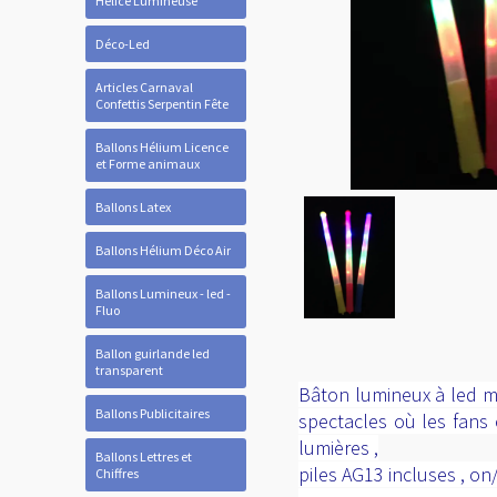
Hélice Lumineuse
Déco-Led
Articles Carnaval
Confettis Serpentin Fête
Ballons Hélium Licence
et Forme animaux
Ballons Latex
Ballons Hélium Déco Air
Ballons Lumineux - led -
Fluo
Ballon guirlande led
transparent
Bâton lumineux à led mu
Ballons Publicitaires
spectacles où les fans 
lumières ,
Ballons Lettres et
piles AG13 incluses , o
Chiffres