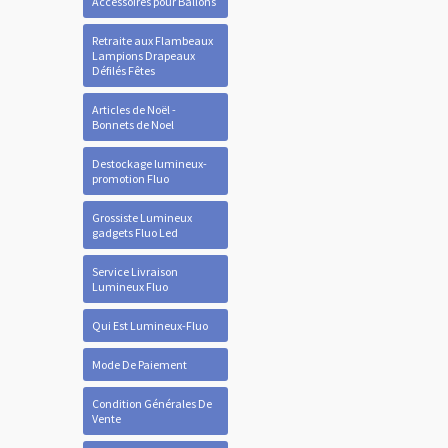
Accessoires pour Ballons
Retraite aux Flambeaux
Lampions Drapeaux
Défilés Fêtes
Articles de Noël -
Bonnets de Noel
Destockage lumineux-
promotion Fluo
Grossiste Lumineux
gadgets Fluo Led
Service Livraison
Lumineux Fluo
Qui Est Lumineux-Fluo
Mode De Paiement
Condition Générales De
Vente