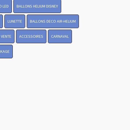
O LED
BALLONS HELIUM DISNEY
LUNETTE
BALLONS DECO AIR-HELIUM
 VENTE
ACCESSOIRES
CARNAVAL
CKAGE