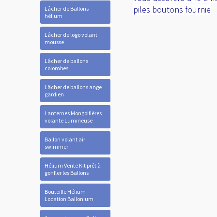
piles boutons fournie
Lâcher de Ballons
hélium
Lâcher de logo volant
mousse
Lâcher de ballons
colombes
Lâcher de ballons ange
gardien
Lanternes Mongolfières
volante Lumineuse
Ballon volant air
swimmer
Hélium Vente Kit prêt à
gonfler les Ballons
Bouteille Hélium
Location Ballonium