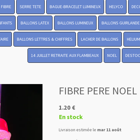
FIBRE
SERRE TETE
BAGUE-BRACELET LUMINEUX
HELYCO
DEC
NFANTS
BALLONS LATEX
BALLONS LUMINEUX
BALLONS GUIRLANDE
TAIRE
BALLONS LETTRES & CHIFFRES
LACHER DE BALLONS
HELIUM
14 JUILLET RETRAITE AUX FLAMBEAUX
NOEL
DESTO
FIBRE PERE NOEL
1.20 €
En stock
Livraison estimée le
mar 11 août