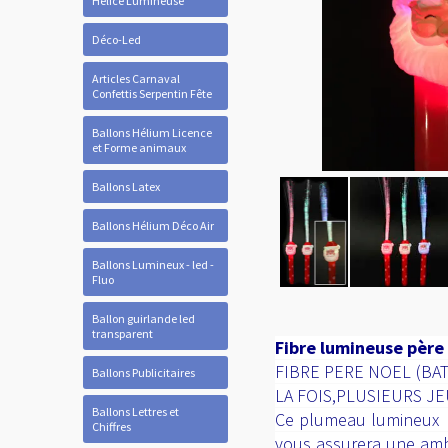
Hélice Lumineuse
Déco-Led
Articles Carnaval
Confettis Serpentin Fête
Ballons Hélium Licence
et Forme animaux
Ballons Latex
Ballons Hélium Déco Air
Ballons Lumineux - led -
Fluo
Ballon guirlande led
transparent
Fibre lumineuse père
FIBRE PERE NOEL (BA
Ballons Publicitaires
LA FOIS,PLUSIEURS J
Ballons Lettres et
Ce plumeau lumineux es
Chiffres
vous assurera une ambia