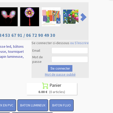
34 53 67 91 / 06 72 90 49 30
Se connecter ci-dessous
ou S'inscrire
usse led, bâtons
Email
euse, tourniquet
 lapin lumineuse,
Mot de
passe
Se connecter
Mot de passe oublié
Revenir en
haut
Panier

0.00 €
(0 articles)
X EN PVC
BATON LUMINEUX
BATON FLUO