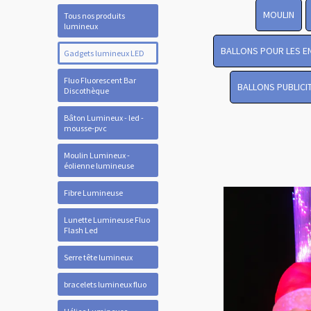
MOULIN
Tous nos produits
lumineux
BALLONS POUR LES E
Gadgets lumineux LED
Fluo Fluorescent Bar
BALLONS PUBLICI
Discothèque
Bâton Lumineux - led -
mousse-pvc
Moulin Lumineux -
éolienne lumineuse
Fibre Lumineuse
Lunette Lumineuse Fluo
Flash Led
Serre tête lumineux
bracelets lumineux fluo