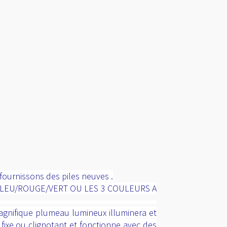
fournissons des piles neuves .
BLEU/ROUGE/VERT OU LES 3 COULEURS A
agnifique plumeau lumineux illuminera et
 fixe ou clignotant et fonctionne avec des