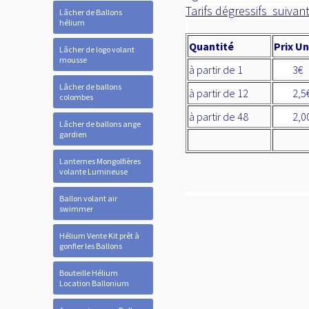
Tarifs dégressifs suivant
Lâcher de Ballons
hélium
Quantité
Prix Un
Lâcher de logo volant
mousse
à partir de 1
3€
Lâcher de ballons
à partir de 12
2,5
colombes
à partir de 48
2,00
Lâcher de ballons ange
gardien
Lanternes Mongolfières
volante Lumineuse
Ballon volant air
swimmer
Hélium Vente Kit prêt à
gonfler les Ballons
Bouteille Hélium
Location Ballonium