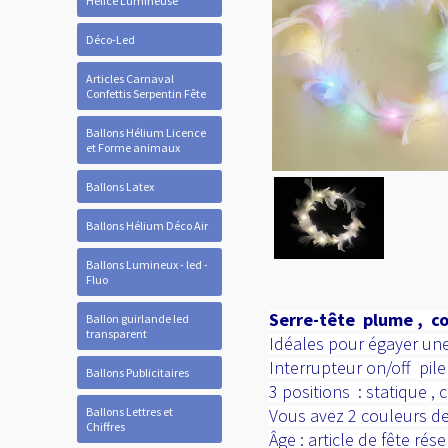
Hélice Lumineuse
Déco-Led
Articles Carnaval
Confettis Serpentin Fête
Ballons Hélium Licence
et Forme animaux
Ballons Latex
Ballons Hélium Déco Air
Ballons Lumineux - led -
Fluo
Serre-tête plume , c
Ballon guirlande led
transparent
Idéales pour égayer une
Interrupteur on/off pile
Ballons Publicitaires
3 positions : statique ,
Ballons Lettres et
Vous avez 2 couleurs de
Chiffres
Âge : article de fête r