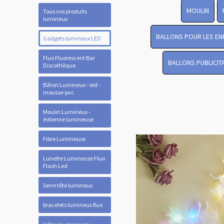
MOULIN
Tous nos produits
lumineux
BALLONS POUR LES EN
Gadgets lumineux LED
Fluo Fluorescent Bar
BALLONS PUBLICIT
Discothèque
Bâton Lumineux - led -
mousse-pvc
Moulin Lumineux -
éolienne lumineuse
Fibre Lumineuse
Lunette Lumineuse Fluo
Flash Led
Serre tête lumineux
bracelets lumineux fluo