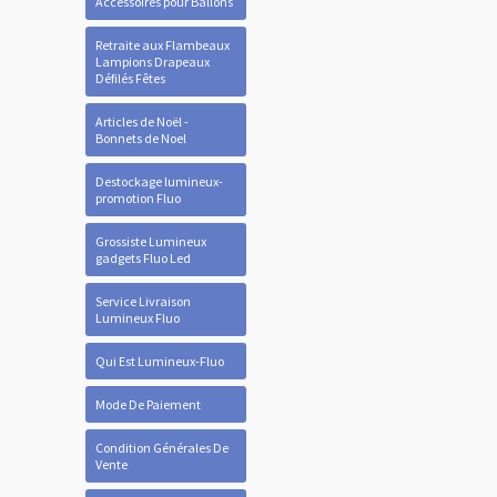
Accessoires pour Ballons
Retraite aux Flambeaux
Lampions Drapeaux
Défilés Fêtes
Articles de Noël -
Bonnets de Noel
Destockage lumineux-
promotion Fluo
Grossiste Lumineux
gadgets Fluo Led
Service Livraison
Lumineux Fluo
Qui Est Lumineux-Fluo
Mode De Paiement
Condition Générales De
Vente