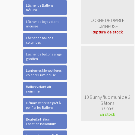
Lâcher de Ballons
hélium
CORNE DE DIABLE
Lâcher de logo volant
LUMINEUSE
mousse
Rupture de stock
Lâcher de ballons
colombes
Lâcher de ballons ange
gardien
Lanternes Mongolfières
volante Lumineuse
Ballon volant air
swimmer
10 Bunny fluo muni de 3
Bâtons
Hélium Vente Kit prêt à
gonfler les Ballons
15.00 €
En stock
Bouteille Hélium
Location Ballonium