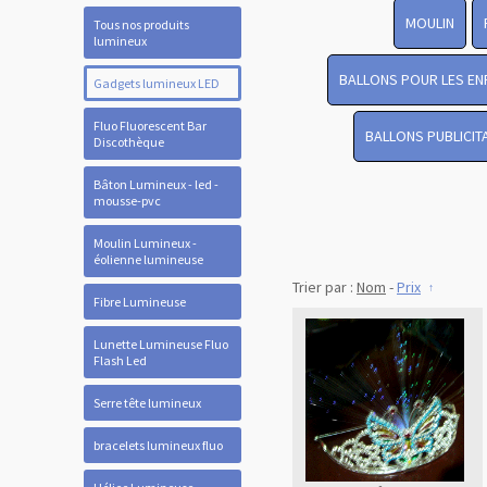
MOULIN
Tous nos produits
lumineux
BALLONS POUR LES EN
Gadgets lumineux LED
Fluo Fluorescent Bar
BALLONS PUBLICIT
Discothèque
Bâton Lumineux - led -
mousse-pvc
Moulin Lumineux -
éolienne lumineuse
Trier par :
Nom
-
Prix
Fibre Lumineuse
Lunette Lumineuse Fluo
Flash Led
Serre tête lumineux
bracelets lumineux fluo