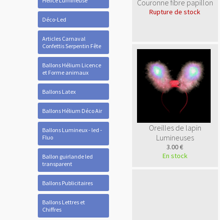
Hélice Lumineuse
Couronne fibre papillon
Rupture de stock
Déco-Led
Articles Carnaval
Confettis Serpentin Fête
Ballons Hélium Licence
et Forme animaux
Ballons Latex
Ballons Hélium Déco Air
Oreilles de lapin
Ballons Lumineux - led -
Lumineuses
Fluo
3.00 €
En stock
Ballon guirlande led
transparent
Ballons Publicitaires
Ballons Lettres et
Chiffres