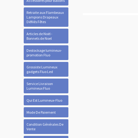
Accessoires pour Ballons
Retraite aux Flambeaux
Lampions Drapeaux
Défilés Fêtes
Articles de Noël -
Bonnets de Noel
Destockage lumineux-
promotion Fluo
Grossiste Lumineux
gadgets Fluo Led
Service Livraison
Lumineux Fluo
Qui Est Lumineux-Fluo
Mode De Paiement
Condition Générales De
Vente