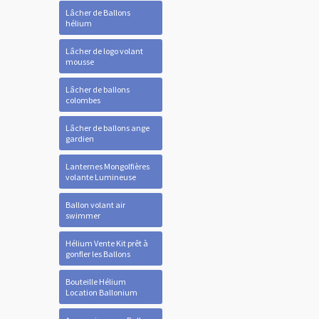
Lâcher de Ballons
hélium
Lâcher de logo volant
mousse
Lâcher de ballons
colombes
Lâcher de ballons ange
gardien
Lanternes Mongolfières
volante Lumineuse
Ballon volant air
swimmer
Hélium Vente Kit prêt à
gonfler les Ballons
Bouteille Hélium
Location Ballonium