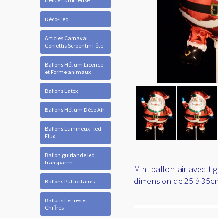
Hélice Lumineuse
Déco-Led
Articles Carnaval
Confettis Serpentin Fête
Ballons Hélium Licence
et Forme animaux
Ballons Latex
Ballons Hélium Déco Air
Ballons Lumineux - led -
Fluo
Ballon guirlande led
transparent
Mini ballon air avec ti
dimension de 25 à 35c
Ballons Publicitaires
Ballons Lettres et
Chiffres