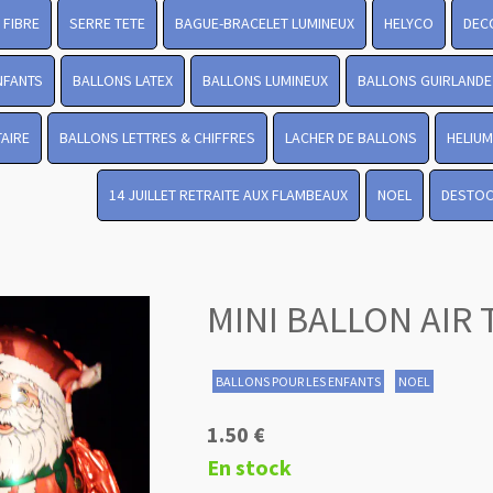
FIBRE
SERRE TETE
BAGUE-BRACELET LUMINEUX
HELYCO
DEC
NFANTS
BALLONS LATEX
BALLONS LUMINEUX
BALLONS GUIRLANDE
TAIRE
BALLONS LETTRES & CHIFFRES
LACHER DE BALLONS
HELIUM
14 JUILLET RETRAITE AUX FLAMBEAUX
NOEL
DESTO
MINI BALLON AIR 
BALLONS POUR LES ENFANTS
NOEL
1.50 €
En stock