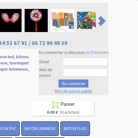
34 53 67 91 / 06 72 90 49 30
Se connecter ci-dessous
ou S'inscrire
usse led, bâtons
Email
euse, tourniquet
 lapin lumineuse,
Mot de
passe
Se connecter
Mot de passe oublié
Revenir en
haut
Panier

0.00 €
(0 articles)
X EN PVC
BATON LUMINEUX
BATON FLUO