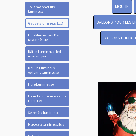
MOULIN
Tous nos produits
lumineux
BALLONS POUR LES E
Gadgets lumineux LED
Fluo Fluorescent Bar
BALLONS PUBLICI
Discothèque
Bâton Lumineux - led -
mousse-pvc
Moulin Lumineux -
éolienne lumineuse
Fibre Lumineuse
Lunette Lumineuse Fluo
Flash Led
Serre tête lumineux
bracelets lumineux fluo