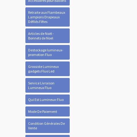
Accessoires pour Ballons
Retraite aux Flambeaux
Lampions Drapeaux
Défilés Fêtes
Articles de Noël -
Bonnets de Noel
Destockage lumineux-
promotion Fluo
Grossiste Lumineux
gadgets Fluo Led
Service Livraison
Lumineux Fluo
Qui Est Lumineux-Fluo
Mode De Paiement
Condition Générales De
Vente