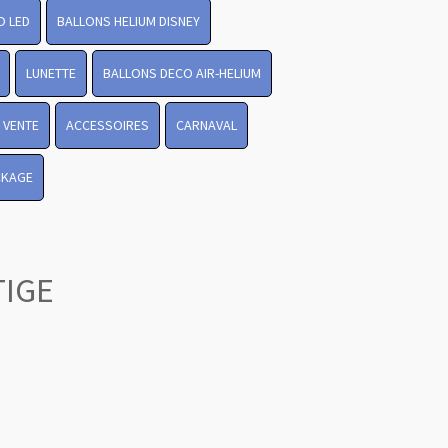
O LED
BALLONS HELIUM DISNEY
LUNETTE
BALLONS DECO AIR-HELIUM
 VENTE
ACCESSOIRES
CARNAVAL
CKAGE
TIGE