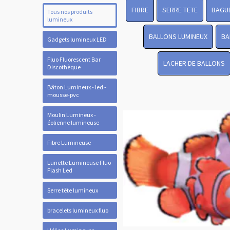
FIBRE
SERRE TETE
BAGUE
Tous nos produits
lumineux
BALLONS LUMINEUX
BA
Gadgets lumineux LED
Fluo Fluorescent Bar
LACHER DE BALLONS
Discothèque
Bâton Lumineux - led -
mousse-pvc
Moulin Lumineux -
éolienne lumineuse
Fibre Lumineuse
Lunette Lumineuse Fluo
Flash Led
Serre tête lumineux
bracelets lumineux fluo