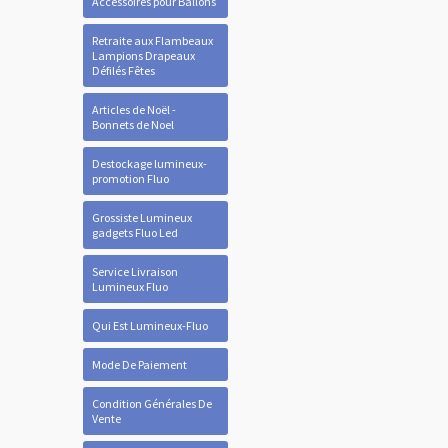
Accessoires pour Ballons
Retraite aux Flambeaux
Lampions Drapeaux
Défilés Fêtes
Articles de Noël -
Bonnets de Noel
Destockage lumineux-
promotion Fluo
Grossiste Lumineux
gadgets Fluo Led
Service Livraison
Lumineux Fluo
Qui Est Lumineux-Fluo
Mode De Paiement
Condition Générales De
Vente