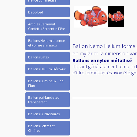
Hélice Lumineuse
Déco-Led
Articles Carnaval
Confettis Serpentin Fête
Ballons Hélium Licence
Ballon Némo Hélium forme ,id
et Forme animaux
en mylar et la dimension va
Ballons Latex
Ballons en nylon métallisé
Ils sont généralement remplis d'
Ballons Hélium Déco Air
d'être fermés après avoir été go
Ballons Lumineux - led -
Fluo
Ballon guirlande led
transparent
Ballons Publicitaires
Ballons Lettres et
Chiffres