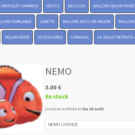
-BRACELET LUMINEUX
HELYCO
DECO LED
BALLONS HELIUM DISNE
LLONS GUIRLANDE
LUNETTE
BALLONS DECO AIR-HELIUM
BALLONS 
HELIUM VENTE
ACCESSOIRES
CARNAVAL
14 JUILLET RETRAITE
NEMO
3.00 €
En stock
Livraison estimée le
lun 10 août