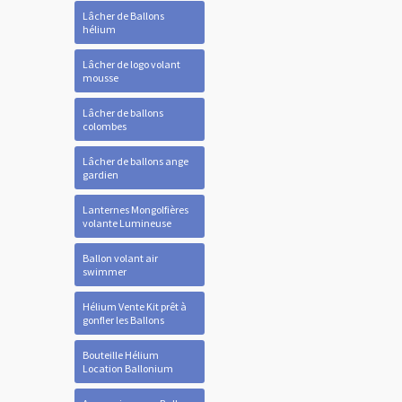
Lâcher de Ballons
hélium
Lâcher de logo volant
mousse
Lâcher de ballons
colombes
Lâcher de ballons ange
gardien
Lanternes Mongolfières
volante Lumineuse
Ballon volant air
swimmer
Hélium Vente Kit prêt à
gonfler les Ballons
Bouteille Hélium
Location Ballonium