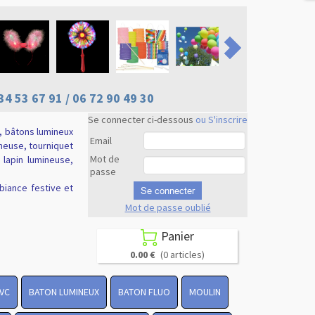
34 53 67 91 / 06 72 90 49 30
Se connecter ci-dessous
ou S'inscrire
, bâtons lumineux
Email
ineuse, tourniquet
Mot de
e lapin lumineuse,
passe
biance festive et
Se connecter
Mot de passe oublié
Revenir en
haut
Panier

0.00 €
(0 articles)
PVC
BATON LUMINEUX
BATON FLUO
MOULIN