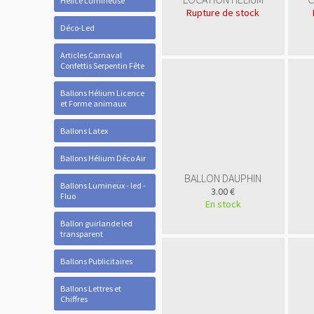
Hélice Lumineuse
Rupture de stock
Déco-Led
Articles Carnaval
Confettis Serpentin Fête
Ballons Hélium Licence
et Forme animaux
Ballons Latex
Ballons Hélium Déco Air
BALLON DAUPHIN
Ballons Lumineux - led -
3.00 €
Fluo
En stock
Ballon guirlande led
transparent
Ballons Publicitaires
Ballons Lettres et
Chiffres