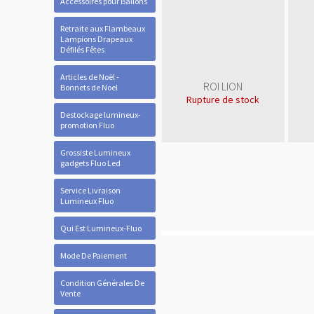
Accessoires pour Ballons
Retraite aux Flambeaux
Lampions Drapeaux
Défilés Fêtes
Articles de Noël -
ROI LION
Bonnets de Noel
Rupture de stock
Destockage lumineux-
promotion Fluo
Grossiste Lumineux
gadgets Fluo Led
Service Livraison
Lumineux Fluo
Qui Est Lumineux-Fluo
Mode De Paiement
Condition Générales De
Vente