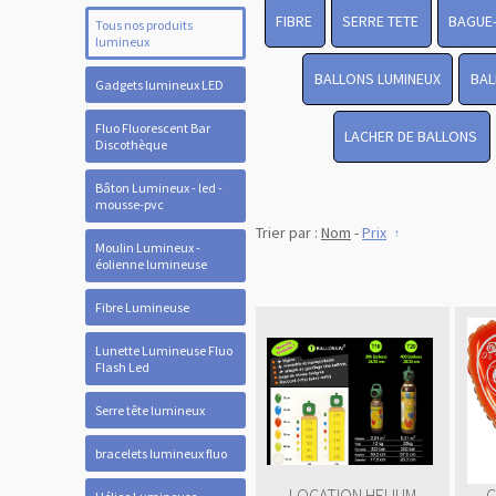
FIBRE
SERRE TETE
BAGUE
Tous nos produits
lumineux
BALLONS LUMINEUX
BAL
Gadgets lumineux LED
Fluo Fluorescent Bar
LACHER DE BALLONS
Discothèque
Bâton Lumineux - led -
mousse-pvc
Trier par :
Nom
-
Prix
Moulin Lumineux -
éolienne lumineuse
Fibre Lumineuse
Lunette Lumineuse Fluo
Flash Led
Serre tête lumineux
bracelets lumineux fluo
LOCATION HELIUM
C