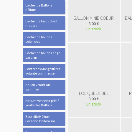
Lâcher de Ballons
hélium
BALLON MINIE COEUR
BAL
Lâcher de logo volant
3.00 €
mousse
En stock
Lâcher de ballons
colombes
Lâcher de ballons ange
gardien
Lanternes Mongolfières
volante Lumineuse
Ballon volant air
swimmer
LOL QUEEN BEE
P
3.00 €
Hélium Vente Kit prêt à
En stock
gonfler les Ballons
Bouteille Hélium
Location Ballonium