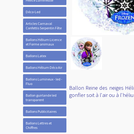
Hélice Lumineuse
Déco-Led
Articles Carnaval
Confettis Serpentin Fête
Ballons Hélium Licence
et Forme animaux
Ballons Latex
Ballons Hélium Déco Air
Ballons Lumineux - led -
Fluo
Ballon Reine des neiges Hé
gonfler soit à l'air ou à l'hél
Ballon guirlande led
transparent
Ballons Publicitaires
Ballons Lettres et
Chiffres