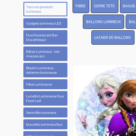
FIBRE
SERRE TETE
BAGUE
Tous nos produits
lumineux
BALLONS LUMINEUX
BAL
Gadgets lumineux LED
Fluo Fluorescent Bar
LACHER DE BALLONS
Discothèque
Bâton Lumineux - led -
mousse-pvc
Moulin Lumineux -
éolienne lumineuse
Fibre Lumineuse
Lunette Lumineuse Fluo
Flash Led
Serre tête lumineux
bracelets lumineux fluo