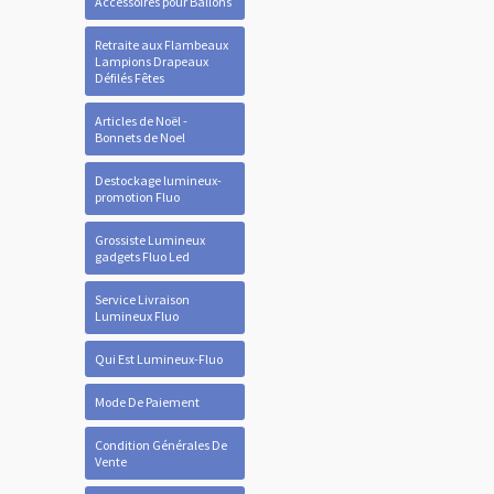
Accessoires pour Ballons
Retraite aux Flambeaux
Lampions Drapeaux
Défilés Fêtes
Articles de Noël -
Bonnets de Noel
Destockage lumineux-
promotion Fluo
Grossiste Lumineux
gadgets Fluo Led
Service Livraison
Lumineux Fluo
Qui Est Lumineux-Fluo
Mode De Paiement
Condition Générales De
Vente