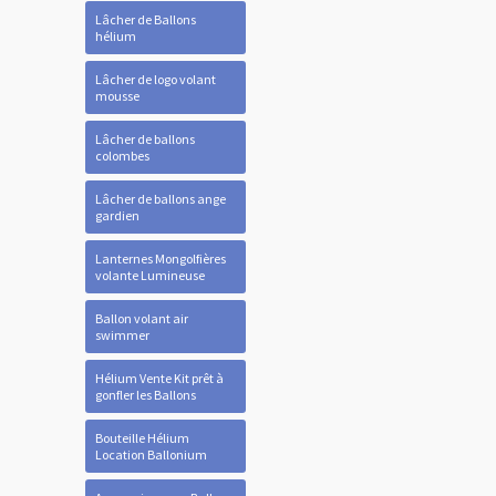
Lâcher de Ballons
hélium
Lâcher de logo volant
mousse
Lâcher de ballons
colombes
Lâcher de ballons ange
gardien
Lanternes Mongolfières
volante Lumineuse
Ballon volant air
swimmer
Hélium Vente Kit prêt à
gonfler les Ballons
Bouteille Hélium
Location Ballonium