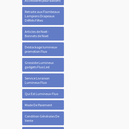
Accessoires pour Ballons
Retraite aux Flambeaux
Lampions Drapeaux
Défilés Fêtes
Articles de Noël -
Bonnets de Noel
Destockage lumineux-
promotion Fluo
Grossiste Lumineux
gadgets Fluo Led
Service Livraison
Lumineux Fluo
Qui Est Lumineux-Fluo
Mode De Paiement
Condition Générales De
Vente