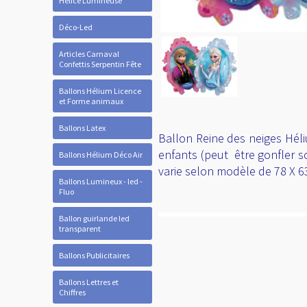
Hélice Lumineuse
Déco-Led
Articles Carnaval
Confettis Serpentin Fête
Ballons Hélium Licence
et Forme animaux
Ballons Latex
Ballon Reine des neiges Héli
enfants (peut être gonfler soi
Ballons Hélium Déco Air
varie selon modèle de 78 X 6
Ballons Lumineux - led -
Fluo
Ballon guirlande led
transparent
Ballons Publicitaires
Ballons Lettres et
Chiffres