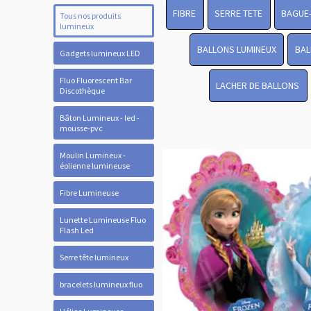
FIBRE
SERRE TETE
BAGUE
Tous nos produits
lumineux
BALLONS LUMINEUX
BAL
Gadgets lumineux LED
Fluo Fluorescent Bar
LACHER DE BALLONS
Discothèque
Bâton Lumineux - led -
mousse-pvc
Moulin Lumineux -
éolienne lumineuse
Fibre Lumineuse
Lunette Lumineuse Fluo
Flash Led
Serre tête lumineux
bracelets lumineux fluo