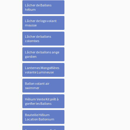
Lâcher de Ballons
hélium
Lâcher de logo volant
mousse
Lâcher de ballons
colombes
Lâcher de ballons ange
gardien
Lanternes Mongolfières
volante Lumineuse
Ballon volant air
swimmer
Hélium Vente Kit prêt à
gonfler les Ballons
Bouteille Hélium
Location Ballonium