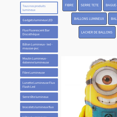
FIBRE
SERRE TETE
BAGUE
Tous nos produits
lumineux
BALLONS LUMINEUX
BAL
Gadgets lumineux LED
Fluo Fluorescent Bar
LACHER DE BALLONS
Discothèque
Bâton Lumineux - led -
mousse-pvc
Moulin Lumineux -
éolienne lumineuse
Fibre Lumineuse
Lunette Lumineuse Fluo
Flash Led
Serre tête lumineux
bracelets lumineux fluo