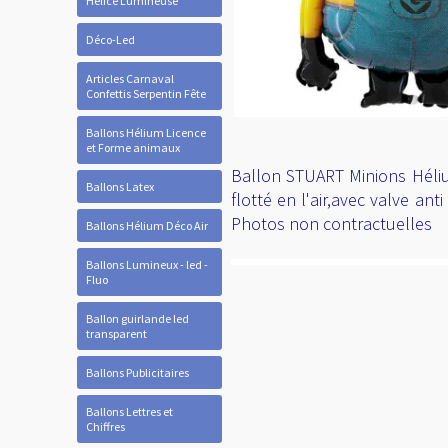
Hélice Lumineuse
Déco-Led
Articles Carnaval
Confettis Serpentin Fête
Ballons Hélium Licence
et Forme animaux
Ballon STUART Minions Héli
Ballons Latex
flotté en l'air,avec valve an
Photos non contractuelles
Ballons Hélium Déco Air
Ballons Lumineux - led -
Fluo
Ballon guirlande led
transparent
Ballons Publicitaires
Ballons Lettres et
Chiffres