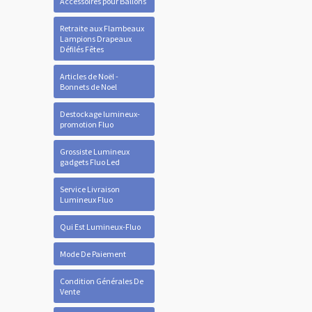
Accessoires pour Ballons
Retraite aux Flambeaux
Lampions Drapeaux
Défilés Fêtes
Articles de Noël -
Bonnets de Noel
Destockage lumineux-
promotion Fluo
Grossiste Lumineux
gadgets Fluo Led
Service Livraison
Lumineux Fluo
Qui Est Lumineux-Fluo
Mode De Paiement
Condition Générales De
Vente