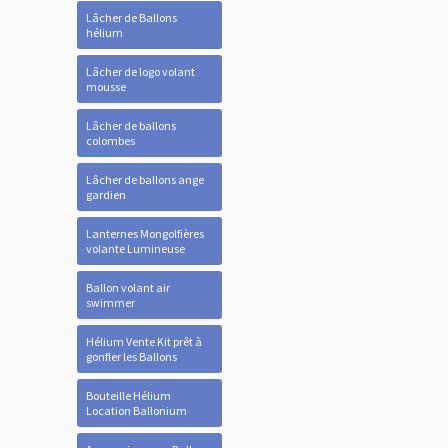
Lâcher de Ballons
hélium
Lâcher de logo volant
mousse
Lâcher de ballons
colombes
Lâcher de ballons ange
gardien
Lanternes Mongolfières
volante Lumineuse
Ballon volant air
swimmer
Hélium Vente Kit prêt à
gonfler les Ballons
Bouteille Hélium
Location Ballonium