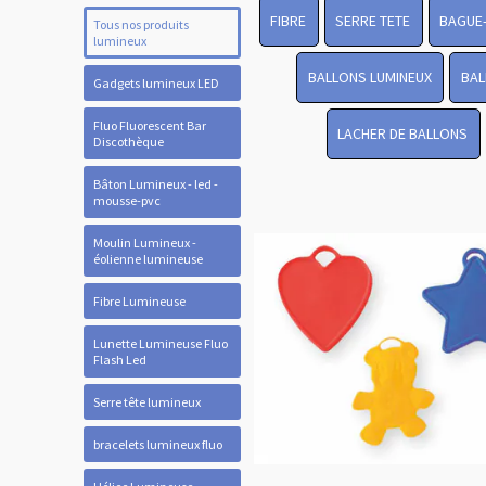
FIBRE
SERRE TETE
BAGUE
Tous nos produits
lumineux
BALLONS LUMINEUX
BAL
Gadgets lumineux LED
Fluo Fluorescent Bar
LACHER DE BALLONS
Discothèque
Bâton Lumineux - led -
mousse-pvc
Moulin Lumineux -
éolienne lumineuse
Fibre Lumineuse
Lunette Lumineuse Fluo
Flash Led
Serre tête lumineux
bracelets lumineux fluo