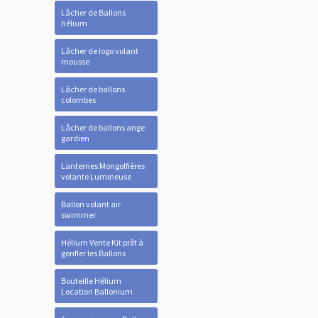
Lâcher de Ballons
hélium
Lâcher de logo volant
mousse
Lâcher de ballons
colombes
Lâcher de ballons ange
gardien
Lanternes Mongolfières
volante Lumineuse
Ballon volant air
swimmer
Hélium Vente Kit prêt à
gonfler les Ballons
Bouteille Hélium
Location Ballonium