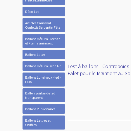
Hélice Lumineuse
Déco-Led
Articles Carnaval
Confettis Serpentin Fête
Ballons Hélium Licence
et Forme animaux
Ballons Latex
Lest à ballons - Contrepoids 
Ballons Hélium Déco Air
Palet pour le Maintient au So
Ballons Lumineux - led -
Fluo
Ballon guirlande led
transparent
Ballons Publicitaires
Ballons Lettres et
Chiffres