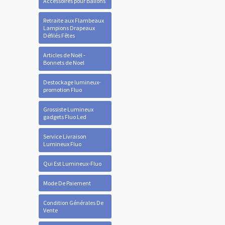
Accessoires pour Ballons
Retraite aux Flambeaux
Lampions Drapeaux
Défilés Fêtes
Articles de Noël -
Bonnets de Noel
Destockage lumineux-
promotion Fluo
Grossiste Lumineux
gadgets Fluo Led
Service Livraison
Lumineux Fluo
Qui Est Lumineux-Fluo
Mode De Paiement
Condition Générales De
Vente