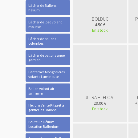
Lâcher de Ballons
hélium
BOLDUC
P
Lâcher de logo volant
4.50 €
mousse
En stock
Lâcher de ballons
colombes
Lâcher de ballons ange
gardien
Lanternes Mongolfières
volante Lumineuse
Ballon volant air
swimmer
ULTRA HI-FLOAT
29.00 €
B
Hélium Vente Kit prêt à
En stock
gonfler les Ballons
Bouteille Hélium
Location Ballonium