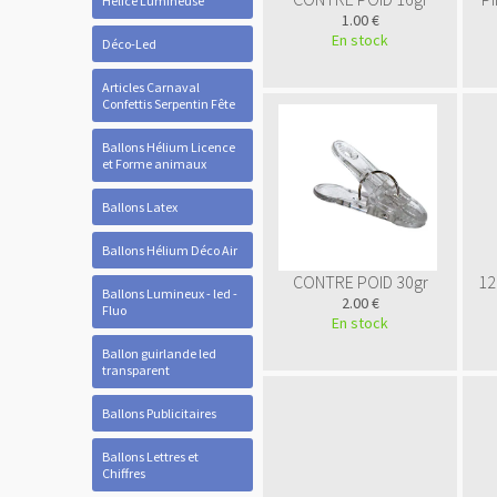
Hélice Lumineuse
1.00 €
En stock
Déco-Led
Articles Carnaval
Confettis Serpentin Fête
Ballons Hélium Licence
et Forme animaux
Ballons Latex
Ballons Hélium Déco Air
CONTRE POID 30gr
12
Ballons Lumineux - led -
2.00 €
Fluo
En stock
Ballon guirlande led
transparent
Ballons Publicitaires
Ballons Lettres et
Chiffres