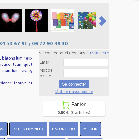
34 53 67 91 / 06 72 90 49 30
Se connecter ci-dessous
ou S'inscrire
, bâtons lumineux
Email
ineuse, tourniquet
Mot de
e lapin lumineuse,
passe
biance festive et
Se connecter
Mot de passe oublié
Revenir en
haut
Panier

0.00 €
(0 articles)
PVC
BATON LUMINEUX
BATON FLUO
MOULIN