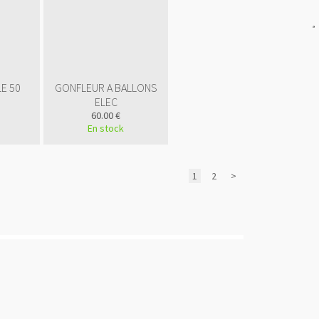
src="
http://www.publicit
gratuite.fr/img/color/bl
alt="Annuaire
referencement"
style="border:0"/>
</a>
E 50
GONFLEUR A BALLONS
ELEC
60.00 €
En stock
1
2
>