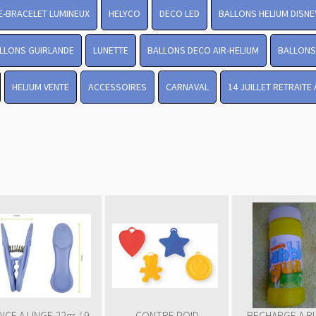
-BRACELET LUMINEUX
HELYCO
DECO LED
BALLONS HELIUM DISNE
LLONS GUIRLANDE
LUNETTE
BALLONS DECO AIR-HELIUM
BALLONS 
HELIUM VENTE
ACCESSOIRES
CARNAVAL
14 JUILLET RETRAITE
NCE A LINGE 22gr / 9
CONTRE POID
RECHARGE A B