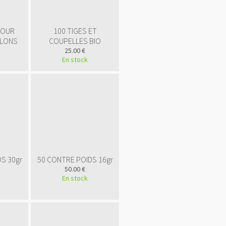
POUR
100 TIGES ET
LLONS
COUPELLES BIO
25.00 €
En stock
<a
S 30gr
50 CONTRE POIDS 16gr
href="
http://www.public
50.00 €
gratuite.fr/
"
En stock
title="Annuaire
référencement
gratuit">
<img