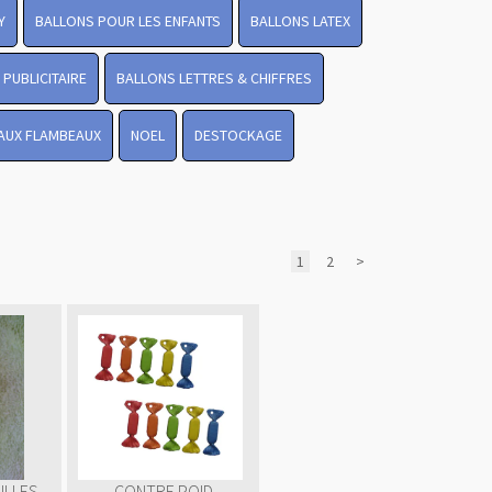
Y
BALLONS POUR LES ENFANTS
BALLONS LATEX
PUBLICITAIRE
BALLONS LETTRES & CHIFFRES
 AUX FLAMBEAUX
NOEL
DESTOCKAGE
1
2
>
ULLES
CONTRE POID