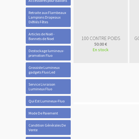
Accessoires pour Ballons
Retraite aux Flambeaux
Lampions Drapeaux
Défilés Fêtes
Articles de Noël -
100 CONTRE POIDS
G
Bonnets de Noel
50.00 €
En stock
Destockage lumineux-
promotion Fluo
Grossiste Lumineux
gadgets Fluo Led
Service Livraison
Lumineux Fluo
Qui Est Lumineux-Fluo
Mode De Paiement
Condition Générales De
Vente