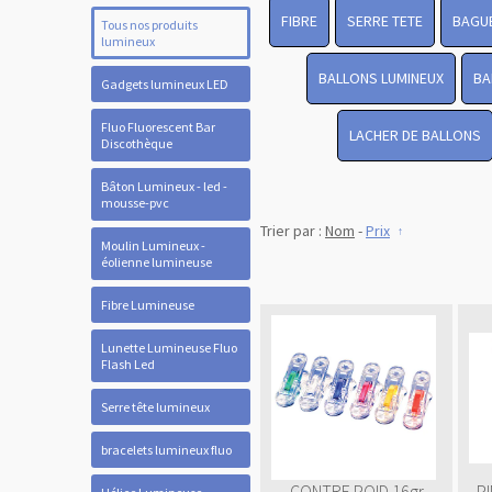
FIBRE
SERRE TETE
BAGUE
Tous nos produits
lumineux
BALLONS LUMINEUX
BA
Gadgets lumineux LED
Fluo Fluorescent Bar
LACHER DE BALLONS
Discothèque
Bâton Lumineux - led -
mousse-pvc
Trier par :
Nom
-
Prix
Moulin Lumineux -
éolienne lumineuse
Fibre Lumineuse
Lunette Lumineuse Fluo
Flash Led
Serre tête lumineux
bracelets lumineux fluo
CONTRE POID 16gr
PI