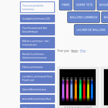
FIBRE
SERRE TETE
BAGUE
Tous nos produits
lumineux
BALLONS LUMINEUX
BA
Gadgets lumineux LED
Fluo Fluorescent Bar
LACHER DE BALLONS
Discothèque
Bâton Lumineux - led -
mousse-pvc
Trier par :
Nom
-
Prix
Moulin Lumineux -
éolienne lumineuse
Fibre Lumineuse
Lunette Lumineuse Fluo
Flash Led
Serre tête lumineux
bracelets lumineux fluo
STICK EASY LIGHT