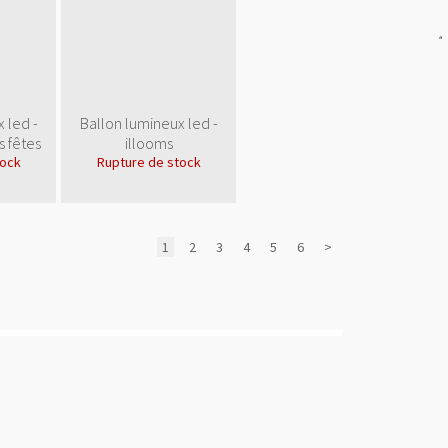
src="
http://www.publicit
gratuite.fr/img/color/bl
alt="Annuaire
referencement"
style="border:0"/>
</a>
 led -
Ballon lumineux led -
s fêtes
illooms
tock
Rupture de stock
1
2
3
4
5
6
>