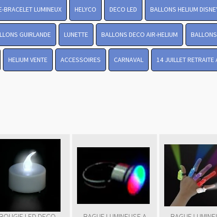
-BRACELET LUMINEUX
HELYCO
DECO LED
BALLONS HELIUM DISNE
LLONS GUIRLANDE
LUNETTE
BALLONS DECO AIR-HELIUM
BALLONS 
HELIUM VENTE
ACCESSOIRES
CARNAVAL
14 JUILLET RETRAITE
BOUGIE LED DECO
BAGUE LUMINEUSE A
BAGUE LUMINE