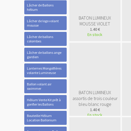
Lâcher de Ballons
hélium
BATON LUMINEUX
Lâcher de logo volant
MOUSSE VIOLET
mousse
1.40 €
En stock
Lâcher de ballons
colombes
Lâcher de ballons ange
gardien
Lanternes Mongolfières
volante Lumineuse
Ballon volant air
swimmer
BATON LUMINEUX
assortis de trois couleur
Hélium Vente Kit prêt à
bleu blanc rouge
gonfler les Ballons
1.40 €
En stock
Bouteille Hélium
Location Ballonium