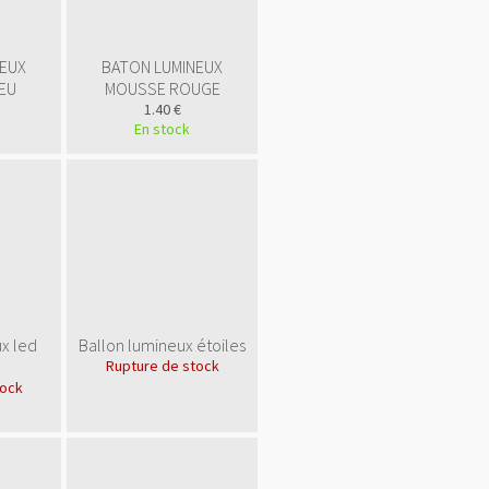
NEUX
BATON LUMINEUX
EU
MOUSSE ROUGE
1.40 €
En stock
<a
x led
Ballon lumineux étoiles
href="
http://www.public
Rupture de stock
gratuite.fr/
"
tock
title="Annuaire
référencement
gratuit">
<img