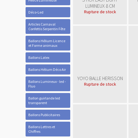
Hélice Lumineuse
LUMINEUX 8 CM
Rupture de stock
Déco-Led
Articles Carnaval
Confettis Serpentin Fête
Ballons Hélium Licence
et Forme animaux
Ballons Latex
Ballons Hélium Déco Air
YOYO BALLE HERISSON
Ballons Lumineux - led -
Rupture de stock
Fluo
Ballon guirlande led
transparent
Ballons Publicitaires
Ballons Lettres et
Chiffres