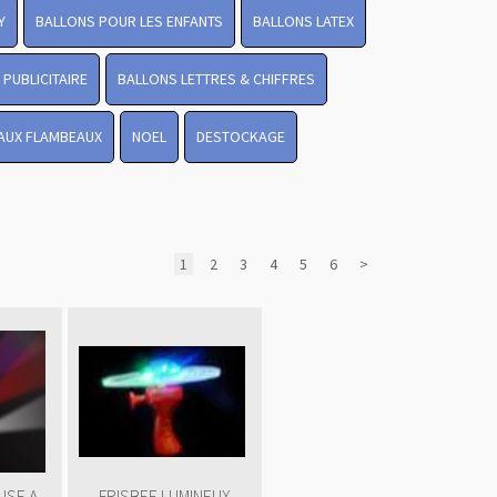
Y
BALLONS POUR LES ENFANTS
BALLONS LATEX
PUBLICITAIRE
BALLONS LETTRES & CHIFFRES
 AUX FLAMBEAUX
NOEL
DESTOCKAGE
1
2
3
4
5
6
>
USE A
FRISBEE LUMINEUX