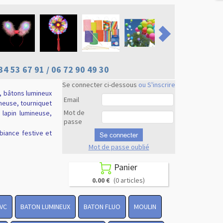
34 53 67 91 / 06 72 90 49 30
Se connecter ci-dessous
ou S'inscrire
, bâtons lumineux
Email
ineuse, tourniquet
Mot de
e lapin lumineuse,
passe
biance festive et
Se connecter
Mot de passe oublié
Revenir en
haut
Panier

0.00 €
(0 articles)
PVC
BATON LUMINEUX
BATON FLUO
MOULIN