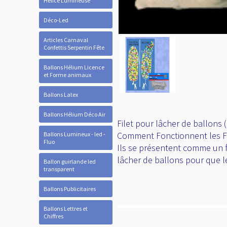
Hélice Lumineuse
Déco-Led
Articles Carnaval
Confettis Serpentin Fête
Ballons Hélium Licence
et Forme animaux
Ballons Latex
Ballons Hélium Déco Air
Filet pour lâcher de ballons 
Comment Fonctionnent les Fi
Ballons Lumineux - led -
Fluo
Ils se présentent comme un fi
lâcher de ballons pour que le 
Ballon guirlande led
transparent
Ballons Publicitaires
Ballons Lettres et
Chiffres