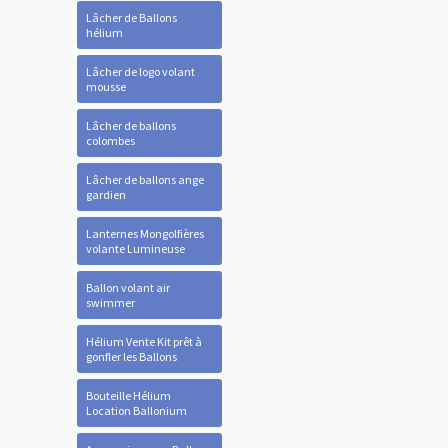
Lâcher de Ballons
hélium
Lâcher de logo volant
mousse
Lâcher de ballons
colombes
Lâcher de ballons ange
gardien
Lanternes Mongolfières
volante Lumineuse
Ballon volant air
swimmer
Hélium Vente Kit prêt à
gonfler les Ballons
Bouteille Hélium
Location Ballonium