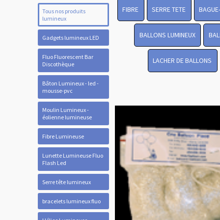
FIBRE
SERRE TETE
BAGUE
Tous nos produits
lumineux
BALLONS LUMINEUX
BAL
Gadgets lumineux LED
Fluo Fluorescent Bar
LACHER DE BALLONS
Discothèque
Bâton Lumineux - led -
mousse-pvc
Moulin Lumineux -
éolienne lumineuse
Fibre Lumineuse
Lunette Lumineuse Fluo
Flash Led
Serre tête lumineux
bracelets lumineux fluo