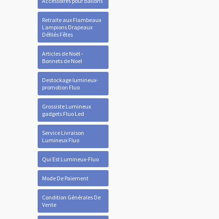
Accessoires pour Ballons
Retraite aux Flambeaux
Lampions Drapeaux
Défilés Fêtes
Articles de Noël -
Bonnets de Noel
Destockage lumineux-
promotion Fluo
Grossiste Lumineux
gadgets Fluo Led
Service Livraison
Lumineux Fluo
Qui Est Lumineux-Fluo
Mode De Paiement
Condition Générales De
Vente