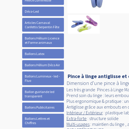
Hélice Lumineuse
Déco-Led
Articles Carnaval
Confettis Serpentin Fête
Ballons Hélium Licence
et Forme animaux
Ballons Latex
Ballons Hélium Déco Air
Pince à linge antiglisse e
Ballons Lumineux - led -
Fluo
Dimension d'une pince à ling
Les très grande Pinces à Linge M
Ballon guirlande led
Prend soin du linge : leurs embout
transparent
Plus ergonomique & pratique : un 
Antiglisse grâce aux embouts en
Ballons Publicitaires
Intérieur / Extérieur
: plastique l
Extra-forte
: structure solide
Ballons Lettres et
Chiffres
Multi-usages
: maintien du linge 