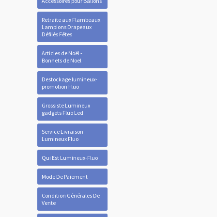
Accessoires pour Ballons
Retraite aux Flambeaux
Lampions Drapeaux
Défilés Fêtes
Articles de Noël -
Bonnets de Noel
Destockage lumineux-
promotion Fluo
Grossiste Lumineux
gadgets Fluo Led
Service Livraison
Lumineux Fluo
Qui Est Lumineux-Fluo
Mode De Paiement
Condition Générales De
Vente