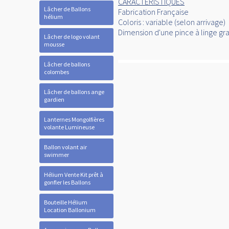
CARACTÉRISTIQUES
Lâcher de Ballons
Fabrication Française
hélium
Coloris : variable (selon arrivage)
Dimension d'une pince à linge gr
Lâcher de logo volant
mousse
Lâcher de ballons
colombes
Lâcher de ballons ange
gardien
Lanternes Mongolfières
volante Lumineuse
Ballon volant air
swimmer
Hélium Vente Kit prêt à
gonfler les Ballons
Bouteille Hélium
Location Ballonium