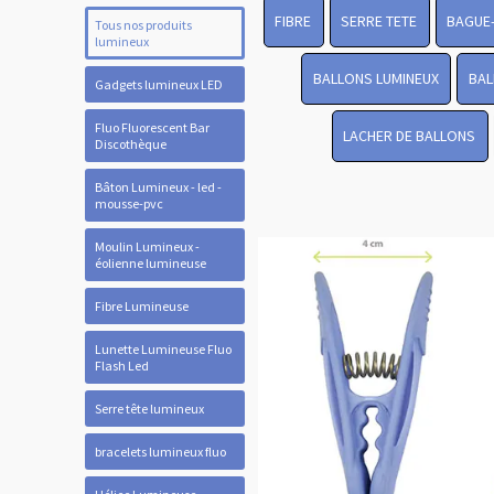
FIBRE
SERRE TETE
BAGUE
Tous nos produits
lumineux
BALLONS LUMINEUX
BAL
Gadgets lumineux LED
Fluo Fluorescent Bar
LACHER DE BALLONS
Discothèque
Bâton Lumineux - led -
mousse-pvc
Moulin Lumineux -
éolienne lumineuse
Fibre Lumineuse
Lunette Lumineuse Fluo
Flash Led
Serre tête lumineux
bracelets lumineux fluo