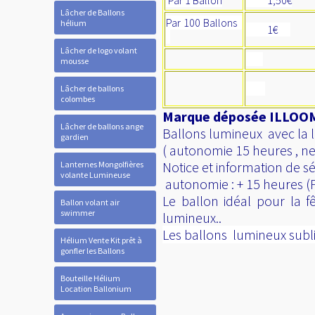
Par 1 Ballon
1,50€
Lâcher de Ballons
Par 100 Ballons
hélium
1€
Lâcher de logo volant
mousse
Lâcher de ballons
colombes
Marque déposée ILLOOMS
Lâcher de ballons ange
Ballons lumineux avec la le
gardien
( autonomie 15 heures , ne 
Notice et information de sé
Lanternes Mongolfières
volante Lumineuse
autonomie : + 15 heures (P
Le ballon idéal pour la f
Ballon volant air
swimmer
lumineux..
Les ballons lumineux subli
Hélium Vente Kit prêt à
gonfler les Ballons
Bouteille Hélium
Location Ballonium