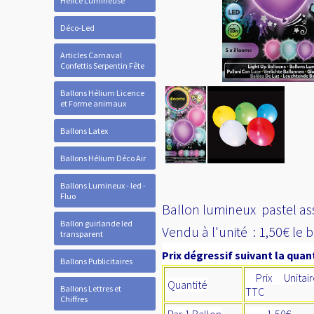
Hélice Lumineuse
Déco-Led
Articles Carnaval
Confettis Serpentin Fête
Ballons Hélium Licence
et Forme animaux
Ballons Latex
Ballons Hélium Déco Air
Ballons Lumineux - led -
Fluo
Ballon lumineux pastel ass
Ballon guirlande led
Vendu à l'unité : 1,50€ le 
transparent
Prix dégressif suivant la quant
Ballons Publicitaires
Prix Unitair
Quantité
Ballons Lettres et
TTC
Chiffres