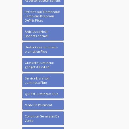
Accessoires pour Ballons
Retraite aux Flambeaux
Lampions Drapeaux
Défilés Fêtes
Articles de Noël -
Bonnets de Noel
Destockage lumineux-
promotion Fluo
Grossiste Lumineux
gadgets Fluo Led
Service Livraison
Lumineux Fluo
Qui Est Lumineux-Fluo
Mode De Paiement
Condition Générales De
Vente