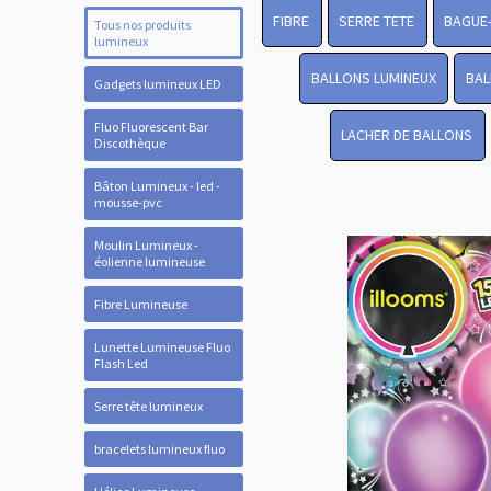
FIBRE
SERRE TETE
BAGUE
Tous nos produits
lumineux
BALLONS LUMINEUX
BAL
Gadgets lumineux LED
Fluo Fluorescent Bar
LACHER DE BALLONS
Discothèque
Bâton Lumineux - led -
mousse-pvc
Moulin Lumineux -
éolienne lumineuse
Fibre Lumineuse
Lunette Lumineuse Fluo
Flash Led
Serre tête lumineux
bracelets lumineux fluo