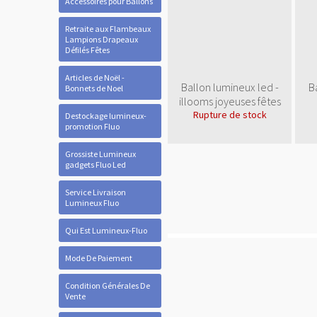
Accessoires pour Ballons
Retraite aux Flambeaux
Lampions Drapeaux
Défilés Fêtes
Articles de Noël -
Ballon lumineux led -
B
Bonnets de Noel
illooms joyeuses fêtes
Rupture de stock
Destockage lumineux-
promotion Fluo
Grossiste Lumineux
gadgets Fluo Led
Service Livraison
Lumineux Fluo
Qui Est Lumineux-Fluo
Mode De Paiement
Condition Générales De
Vente