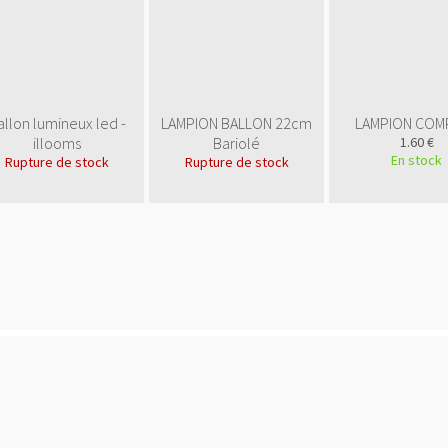
allon lumineux led -
LAMPION BALLON 22cm
LAMPION COM
illooms
Bariolé
1.60 €
En stock
Rupture de stock
Rupture de stock