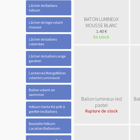
Lâcher de Ballons
hélium
BATON LUMINEUX
Lâcher de logo volant
MOUSSE BLANC
mousse
1.40 €
En stock
Lâcher de ballons
colombes
Lâcher de ballons ange
gardien
Lanternes Mongolfières
volante Lumineuse
Ballon volant air
swimmer
Ballon lumineux led
Bal
pastel
Hélium Vente Kit prêt à
Rupture de stock
gonfler les Ballons
Bouteille Hélium
Location Ballonium