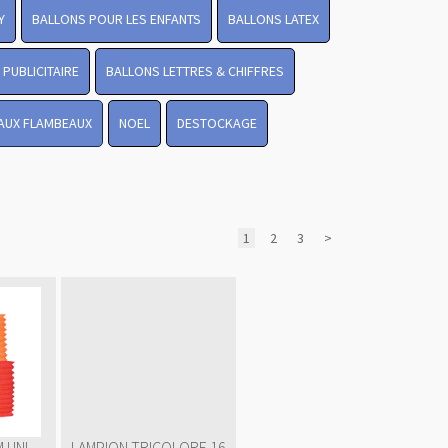
Y
BALLONS POUR LES ENFANTS
BALLONS LATEX
PUBLICITAIRE
BALLONS LETTRES & CHIFFRES
 AUX FLAMBEAUX
NOEL
DESTOCKAGE
1
2
3
>
 UNI
LAMPION TRICOLORE 16