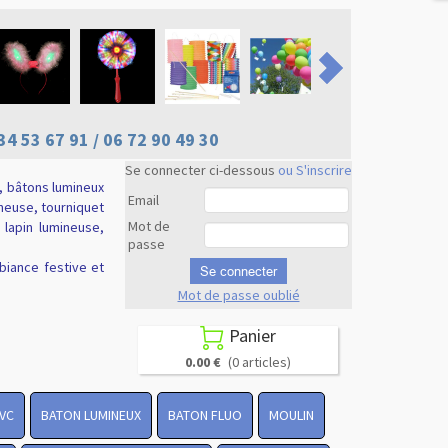
34 53 67 91 / 06 72 90 49 30
Se connecter ci-dessous
ou S'inscrire
, bâtons lumineux
Email
ineuse, tourniquet
Mot de
e lapin lumineuse,
passe
biance festive et
Se connecter
Mot de passe oublié
Revenir en
haut
Panier

0.00 €
(0 articles)
PVC
BATON LUMINEUX
BATON FLUO
MOULIN