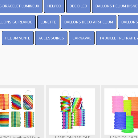
-BRACELET LUMINEUX
HELYCO
DECO LED
BALLONS HELIUM DISNE
LLONS GUIRLANDE
LUNETTE
BALLONS DECO AIR-HELIUM
BALLONS 
HELIUM VENTE
ACCESSOIRES
CARNAVAL
14 JUILLET RETRAITE
MPION ignifugé16cm
LAMPION BARIOLE
LAMPION 16CM