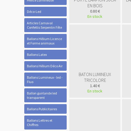
Hélice Lumineuse
EN BOIS
0.80 €
Déco-Led
En stock
Articles Carnaval
Confettis Serpentin Fête
Ballons Hélium Licence
et Forme animaux
Ballons Latex
Ballons Hélium Déco Air
BATON LUMINEUX
Ballons Lumineux - led -
TRICOLORE
Fluo
1.40 €
En stock
Ballon guirlande led
transparent
Ballons Publicitaires
Ballons Lettres et
Chiffres