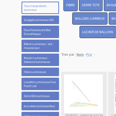
FIBRE
SERRE TETE
BAGUE
Tous nos produits
lumineux
BALLONS LUMINEUX
BA
Gadgets lumineux LED
Fluo Fluorescent Bar
LACHER DE BALLONS
Discothèque
Bâton Lumineux - led -
mousse-pvc
Trier par :
Nom
-
Prix
Moulin Lumineux -
éolienne lumineuse
Fibre Lumineuse
Lunette Lumineuse Fluo
Flash Led
Serre tête lumineux
bracelets lumineux fluo
PORTE LAMPION 50CM
LA