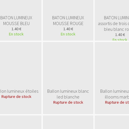
BATON LUMINEUX
BATON LUMINEUX
BATON LUMI
MOUSSE BLEU
MOUSSE ROUGE
assortis de trois
1.40 €
1.40 €
bleu blanc r
En stock
En stock
1.40 €
En stock
lon lumineux étoiles
Ballon lumineux blanc
Ballon lumineux
Rupture de stock
led blanche
illooms mar
Rupture de stock
Rupture de s