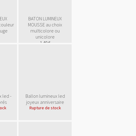
NEUX
BATON LUMINEUX
 couleur
MOUSSE au choix
ouge
multicolore ou
unicolore
1.40 €
En stock
<a
 led -
Ballon lumineux led
href="
http://www.public
brés
joyeux anniversaire
gratuite.fr/
"
tock
Rupture de stock
title="Annuaire
référencement
gratuit">
<img