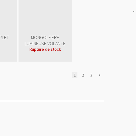
src="
http://www.publicit
gratuite.fr/img/color/bl
alt="Annuaire
referencement"
style="border:0"/>
</a>
PLET
MONGOLFIERE
LUMINEUSE VOLANTE
Rupture de stock
1
2
3
>