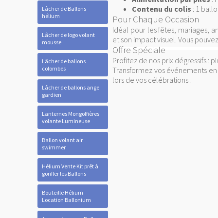
Contenu du colis
: 1 ball
Lâcher de Ballons
hélium
Pour Chaque Occasion
Idéal pour les fêtes, mariages, 
Lâcher de logo volant
et son impact visuel. Vous pouve
mousse
Offre Spéciale
Profitez de nos prix dégressifs :
Lâcher de ballons
colombes
Transformez vos événements en 
lors de vos célébrations !
Lâcher de ballons ange
gardien
Lanternes Mongolfières
volante Lumineuse
Ballon volant air
swimmer
Hélium Vente Kit prêt à
gonfler les Ballons
Bouteille Hélium
Location Ballonium