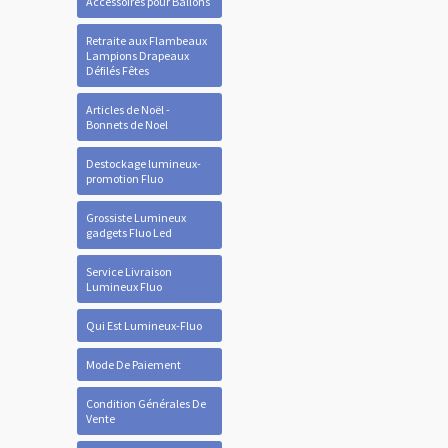
Accessoires pour Ballons
Retraite aux Flambeaux
Lampions Drapeaux
Défilés Fêtes
Articles de Noël -
Bonnets de Noel
Destockage lumineux-
promotion Fluo
Grossiste Lumineux
gadgets Fluo Led
Service Livraison
Lumineux Fluo
Qui Est Lumineux-Fluo
Mode De Paiement
Condition Générales De
Vente