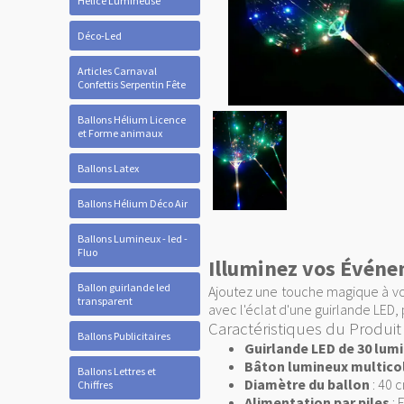
Hélice Lumineuse
Déco-Led
Articles Carnaval
Confettis Serpentin Fête
Ballons Hélium Licence
et Forme animaux
Ballons Latex
Ballons Hélium Déco Air
Ballons Lumineux - led -
Fluo
Illuminez vos Événe
Ballon guirlande led
Ajoutez une touche magique à vo
transparent
avec l'éclat d'une guirlande LED
Caractéristiques du Produit
Ballons Publicitaires
Guirlande LED de 30 lum
Bâton lumineux multico
Ballons Lettres et
Diamètre du ballon
: 40 c
Chiffres
Alimentation par piles
: 