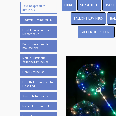
FIBRE
SERRE TETE
BAGUE
Tous nos produits
lumineux
BALLONS LUMINEUX
BAL
Gadgets lumineux LED
Fluo Fluorescent Bar
LACHER DE BALLONS
Discothèque
Bâton Lumineux - led -
mousse-pvc
Moulin Lumineux -
éolienne lumineuse
Fibre Lumineuse
Lunette Lumineuse Fluo
Flash Led
Serre tête lumineux
bracelets lumineux fluo