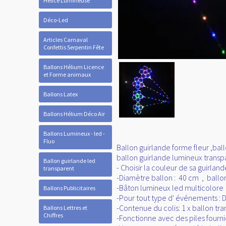
Hélice Lumineuse
Déco-Led
Articles Carnaval
Confettis Serpentin Fête
Ballons Hélium Licence
et Forme animaux
Ballons Latex
Ballons Hélium Déco Air
Ballons Lumineux - led -
Fluo
Ballon guirlande forme fleur ,ba
ballon guirlande lumineux transpa
Ballon guirlande led
- Choisir la couleur de sa guirla
transparent
-Diamètre ballon : 40 cm , ballon
-Bâton lumineux led multicolore
Ballons Publicitaires
-Pour tout type d' événements : Dé
-Contenue du colis: 1 x ballon tr
Ballons Lettres et
Chiffres
-Fonctionne avec des piles fournie