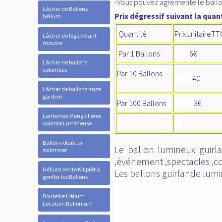
-Vous pouvez agrémenté le ballon 
Lâcher de Ballons
Prix dégressif suivant la quant
hélium
Quantité
PrixUnitaireTT
Lâcher de logo volant
mousse
Par 1 Ballons
6€
Lâcher de ballons
colombes
Par 10
Ballons
4€
Lâcher de ballons ange
gardien
Par 100 Ballons
3€
Lanternes Mongolfières
volante Lumineuse
Ballon volant air
Le ballon lumineux guirla
swimmer
,événement ,spectacles ,con
Hélium Vente Kit prêt à
Les ballons guirlande lumin
gonfler les Ballons
Bouteille Hélium
Location Ballonium