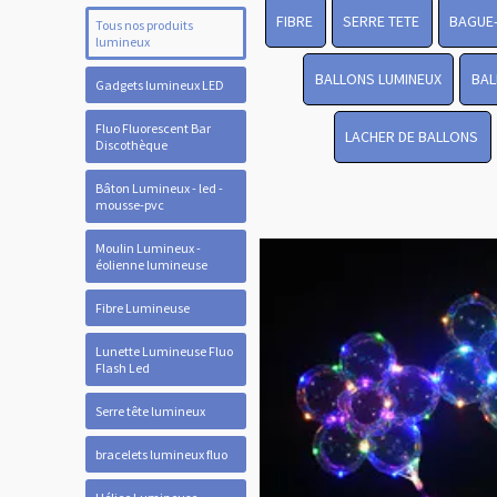
FIBRE
SERRE TETE
BAGUE
Tous nos produits
lumineux
BALLONS LUMINEUX
BAL
Gadgets lumineux LED
Fluo Fluorescent Bar
LACHER DE BALLONS
Discothèque
Bâton Lumineux - led -
mousse-pvc
Moulin Lumineux -
éolienne lumineuse
Fibre Lumineuse
Lunette Lumineuse Fluo
Flash Led
Serre tête lumineux
bracelets lumineux fluo