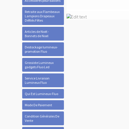
Accessoires pour Ballons
Retraite aux Flambeaux
Lampions Drapeaux
Défilés Fêtes
Articles de Noël -
Bonnets de Noel
Destockage lumineux-
promotion Fluo
Grossiste Lumineux
gadgets Fluo Led
Service Livraison
Lumineux Fluo
Qui Est Lumineux-Fluo
Mode De Paiement
Condition Générales De
Vente