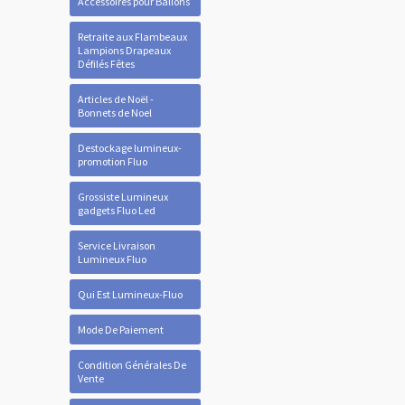
Accessoires pour Ballons
Retraite aux Flambeaux
Lampions Drapeaux
Défilés Fêtes
Articles de Noël -
Bonnets de Noel
Destockage lumineux-
promotion Fluo
Grossiste Lumineux
gadgets Fluo Led
Service Livraison
Lumineux Fluo
Qui Est Lumineux-Fluo
Mode De Paiement
Condition Générales De
Vente