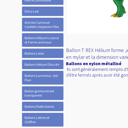
Hélice Lumineuse
Déco-Led
Articles Carnaval
Confettis Serpentin Fête
Ballons Hélium Licence
et Forme animaux
Ballon T REX Hélium forme ,id
Ballons Latex
en mylar et la dimension var
Ballons en nylon métallisé
Ballons Hélium Déco Air
Ils sont généralement remplis d'
d'être fermés après avoir été gon
Ballons Lumineux - led -
Fluo
Ballon guirlande led
transparent
Ballons Publicitaires
Ballons Lettres et
Chiffres