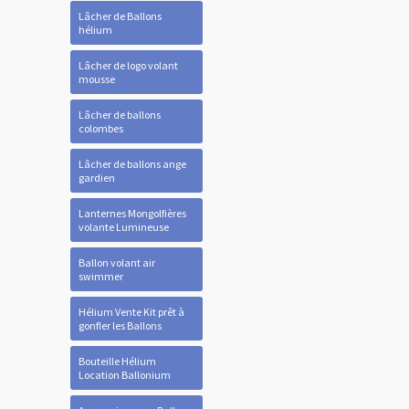
Lâcher de Ballons
hélium
Lâcher de logo volant
mousse
Lâcher de ballons
colombes
Lâcher de ballons ange
gardien
Lanternes Mongolfières
volante Lumineuse
Ballon volant air
swimmer
Hélium Vente Kit prêt à
gonfler les Ballons
Bouteille Hélium
Location Ballonium