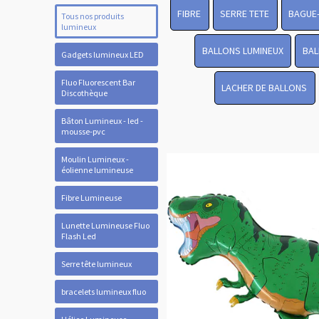
FIBRE
SERRE TETE
BAGUE
Tous nos produits
lumineux
BALLONS LUMINEUX
BAL
Gadgets lumineux LED
Fluo Fluorescent Bar
LACHER DE BALLONS
Discothèque
Bâton Lumineux - led -
mousse-pvc
Moulin Lumineux -
éolienne lumineuse
Fibre Lumineuse
Lunette Lumineuse Fluo
Flash Led
Serre tête lumineux
bracelets lumineux fluo