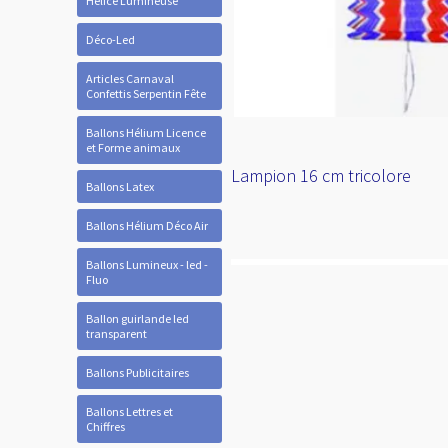
Hélice Lumineuse
Déco-Led
Articles Carnaval
Confettis Serpentin Fête
Ballons Hélium Licence
et Forme animaux
Lampion 16 cm tricolore
Ballons Latex
Ballons Hélium Déco Air
Ballons Lumineux - led -
Fluo
Ballon guirlande led
transparent
Ballons Publicitaires
Ballons Lettres et
Chiffres