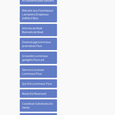
Accessoires pour Ballons
Retraite aux Flambeaux
Lampions Drapeaux
Défilés Fêtes
Articles de Noël -
Bonnets de Noel
Destockage lumineux-
promotion Fluo
Grossiste Lumineux
gadgets Fluo Led
Service Livraison
Lumineux Fluo
Qui Est Lumineux-Fluo
Mode De Paiement
Condition Générales De
Vente