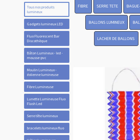
FIBRE
SERRE TETE
BAGUE
Tous nos produits
lumineux
BALLONS LUMINEUX
BAL
Gadgets lumineux LED
Fluo Fluorescent Bar
LACHER DE BALLONS
Discothèque
Bâton Lumineux - led -
mousse-pvc
Moulin Lumineux -
éolienne lumineuse
Fibre Lumineuse
Lunette Lumineuse Fluo
Flash Led
Serre tête lumineux
bracelets lumineux fluo