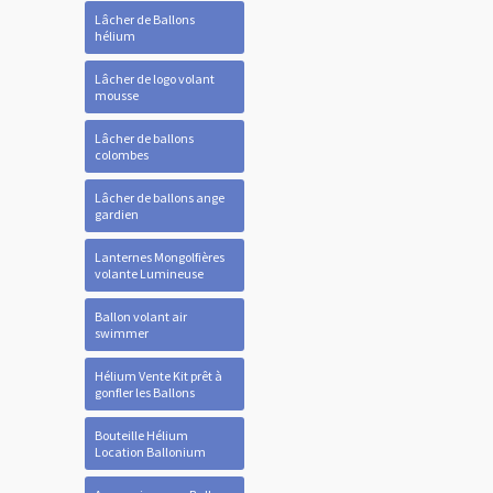
Lâcher de Ballons
hélium
Lâcher de logo volant
mousse
Lâcher de ballons
colombes
Lâcher de ballons ange
gardien
Lanternes Mongolfières
volante Lumineuse
Ballon volant air
swimmer
Hélium Vente Kit prêt à
gonfler les Ballons
Bouteille Hélium
Location Ballonium