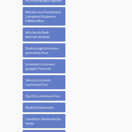
Accessoires pour Ballons
Retraite aux Flambeaux
Lampions Drapeaux
Défilés Fêtes
Articles de Noël -
Bonnets de Noel
Destockage lumineux-
promotion Fluo
Grossiste Lumineux
gadgets Fluo Led
Service Livraison
Lumineux Fluo
Qui Est Lumineux-Fluo
Mode De Paiement
Condition Générales De
Vente