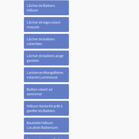
Lâcher de Ballons
hélium
Lâcher de logo volant
mousse
Lâcher de ballons
colombes
Lâcher de ballons ange
gardien
Lanternes Mongolfières
volante Lumineuse
Ballon volant air
swimmer
Hélium Vente Kit prêt à
gonfler les Ballons
Bouteille Hélium
Location Ballonium