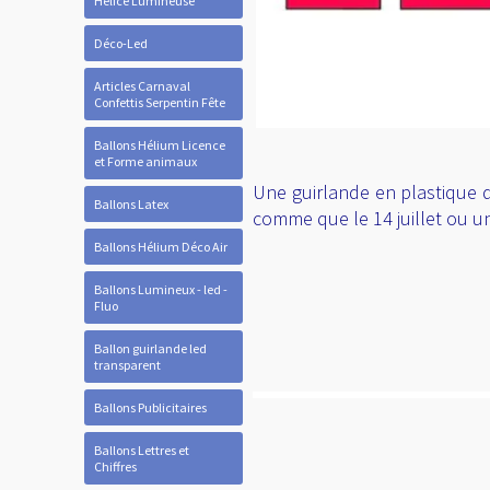
Hélice Lumineuse
Déco-Led
Articles Carnaval
Confettis Serpentin Fête
Ballons Hélium Licence
et Forme animaux
Une guirlande en plastique 
Ballons Latex
comme que le 14 juillet ou un
Ballons Hélium Déco Air
Ballons Lumineux - led -
Fluo
Ballon guirlande led
transparent
Ballons Publicitaires
Ballons Lettres et
Chiffres