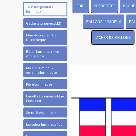
FIBRE
SERRE TETE
BAGUE
Tous nos produits
lumineux
BALLONS LUMINEUX
BAL
Gadgets lumineux LED
Fluo Fluorescent Bar
LACHER DE BALLONS
Discothèque
Bâton Lumineux - led -
mousse-pvc
Moulin Lumineux -
éolienne lumineuse
Fibre Lumineuse
Lunette Lumineuse Fluo
Flash Led
Serre tête lumineux
bracelets lumineux fluo