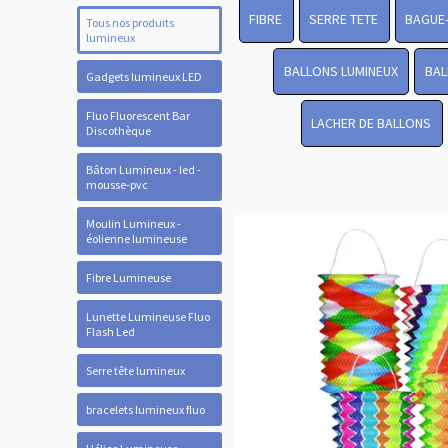
FIBRE
SERRE TETE
BAGUE
Tous nos produits
lumineux
BALLONS LUMINEUX
BAL
Gadgets lumineux LED
Fluo Fluorescent Bar
LACHER DE BALLONS
Discothèque
Bâton Lumineux - led -
mousse-pvc
Moulin Lumineux -
éolienne lumineuse
Fibre Lumineuse
Lunette Lumineuse Fluo
Flash Led
Serre tête lumineux
bracelets lumineux fluo