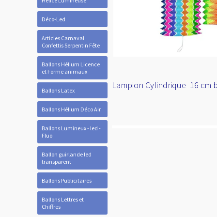
Hélice Lumineuse
Déco-Led
Articles Carnaval
Confettis Serpentin Fête
Ballons Hélium Licence
et Forme animaux
Lampion Cylindrique 16 cm b
Ballons Latex
Ballons Hélium Déco Air
Ballons Lumineux - led -
Fluo
Ballon guirlande led
transparent
Ballons Publicitaires
Ballons Lettres et
Chiffres