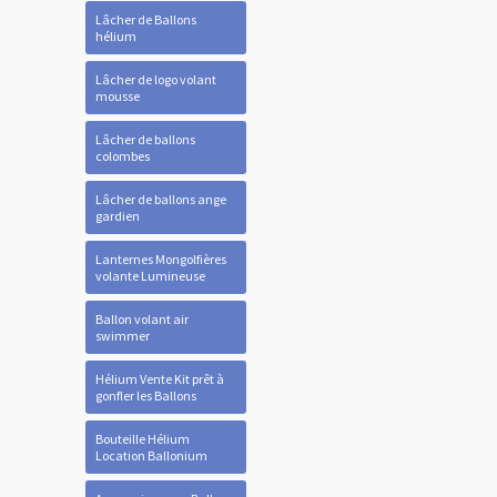
Lâcher de Ballons
hélium
Lâcher de logo volant
mousse
Lâcher de ballons
colombes
Lâcher de ballons ange
gardien
Lanternes Mongolfières
volante Lumineuse
Ballon volant air
swimmer
Hélium Vente Kit prêt à
gonfler les Ballons
Bouteille Hélium
Location Ballonium