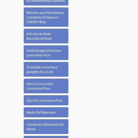
Accessoires pour Ballons
Retraite aux Flambeaux
Lampions Drapeaux
Défilés Fêtes
Articles de Noël -
Bonnets de Noel
Destockage lumineux-
promotion Fluo
Grossiste Lumineux
gadgets Fluo Led
Service Livraison
Lumineux Fluo
Qui Est Lumineux-Fluo
Mode De Paiement
Condition Générales De
Vente