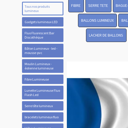
FIBRE
SERRE TETE
BAGUE
Tous nos produits
lumineux
BALLONS LUMINEUX
BAL
Gadgets lumineux LED
Fluo Fluorescent Bar
LACHER DE BALLONS
Discothèque
Bâton Lumineux - led -
mousse-pvc
Moulin Lumineux -
éolienne lumineuse
Fibre Lumineuse
Lunette Lumineuse Fluo
Flash Led
Serre tête lumineux
bracelets lumineux fluo