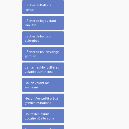
Lâcher de Ballons
hélium
Lâcher de logo volant
mousse
Lâcher de ballons
colombes
Lâcher de ballons ange
gardien
Lanternes Mongolfières
volante Lumineuse
Ballon volant air
swimmer
Hélium Vente Kit prêt à
gonfler les Ballons
Bouteille Hélium
Location Ballonium