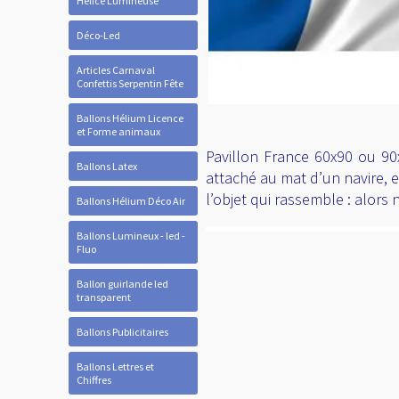
Hélice Lumineuse
Déco-Led
Articles Carnaval
Confettis Serpentin Fête
Ballons Hélium Licence
et Forme animaux
Pavillon France 60x90 ou 90x1
Ballons Latex
attaché au mat d’un navire, e
l’objet qui rassemble : alors
Ballons Hélium Déco Air
Ballons Lumineux - led -
Fluo
Ballon guirlande led
transparent
Ballons Publicitaires
Ballons Lettres et
Chiffres