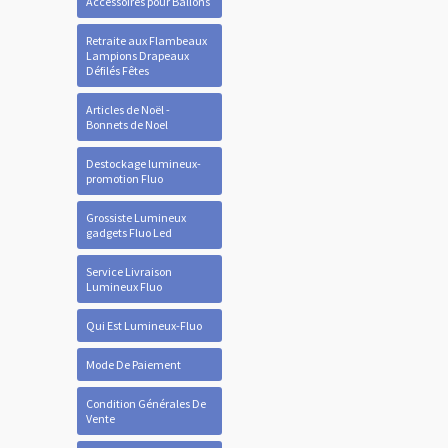
Accessoires pour Ballons
Retraite aux Flambeaux
Lampions Drapeaux
Défilés Fêtes
Articles de Noël -
Bonnets de Noel
Destockage lumineux-
promotion Fluo
Grossiste Lumineux
gadgets Fluo Led
Service Livraison
Lumineux Fluo
Qui Est Lumineux-Fluo
Mode De Paiement
Condition Générales De
Vente