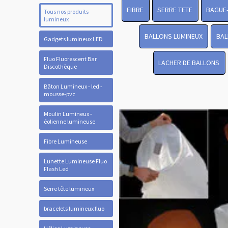
FIBRE
SERRE TETE
BAGUE
Tous nos produits
lumineux
BALLONS LUMINEUX
BAL
Gadgets lumineux LED
Fluo Fluorescent Bar
LACHER DE BALLONS
Discothèque
Bâton Lumineux - led -
mousse-pvc
Moulin Lumineux -
éolienne lumineuse
Fibre Lumineuse
Lunette Lumineuse Fluo
Flash Led
Serre tête lumineux
bracelets lumineux fluo