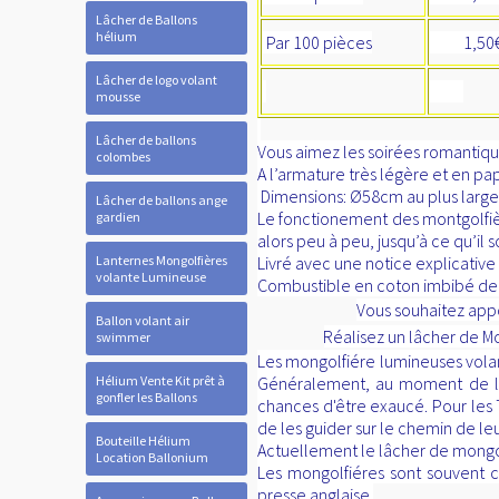
Lâcher de Ballons
hélium
Par 100 pièces
1,50
Lâcher de logo volant
mousse
Lâcher de ballons
Vous aimez les soirées romantiqu
colombes
A l’armature très légère et en pa
Dimensions: Ø58cm au plus large
Lâcher de ballons ange
Le fonctionement des montgolfières
gardien
alors peu à peu, jusqu’à ce qu’il 
Lanternes Mongolfières
Livré avec une notice explicative
volante Lumineuse
Combustible en coton imbibé de cire
Vous souhaitez a
Ballon volant air
Réalisez un lâcher de
swimmer
Les mongolfiére lumineuses volant
Hélium Vente Kit prêt à
Généralement, au moment de lâch
gonfler les Ballons
chances d'être exaucé. Pour les 
de les guider sur le chemin de leu
Bouteille Hélium
Actuellement le lâcher de mongol
Location Ballonium
Les mongolfiéres sont souvent 
presse anglaise.