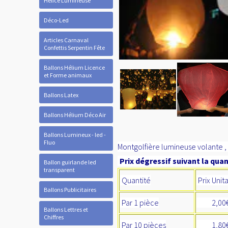
Hélice Lumineuse
Déco-Led
Articles Carnaval
Confettis Serpentin Fête
Ballons Hélium Licence
et Forme animaux
Ballons Latex
Ballons Hélium Déco Air
Ballons Lumineux - led -
Fluo
Montgolfière lumineuse volante , 
Prix dégressif suivant la quan
Ballon guirlande led
transparent
Quantité
Prix Unit
Ballons Publicitaires
Par 1 pièce
2,00
Ballons Lettres et
Chiffres
Par 10 pièces
1,8