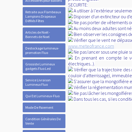
Accessoires pour Ballons
SECURITE:
A utiliser à l’extérieur seule
Retraite aux Flambeaux
Disposer d'un extincteur ou d'
Lampions Drapeaux
Défilés Fêtes
Ne pas porter de vêtements o
Au moins deux adultes sont néc
Articles de Noël -
Bien observer les consignes de
Bonnets de Noel
Vérifier que le vent ne dépass
www.meteofrance.com
Destockage lumineux-
Ne pas lancer sous une pluie 
promotion Fluo
En prenant en compte le vent
électriques...).
Grossiste Lumineux
gadgets Fluo Led
Vérifier que la trajectoire d
couloir d'atterrissage), immeuble
Service Livraison
S'assurer que la mongolfiére e
Lumineux Fluo
Vérifier la réglementation muni
Ne pas lâcher les mongolfiére
Qui Est Lumineux-Fluo
Dans tous les cas, si les condi
Mode De Paiement
Condition Générales De
Vente