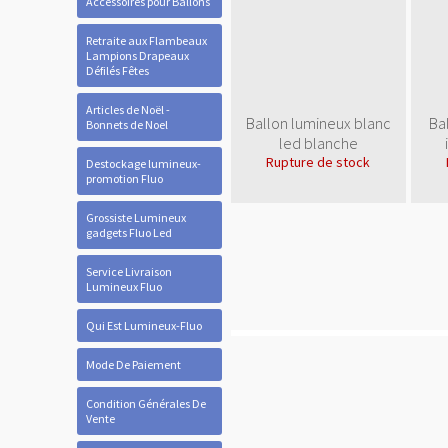
Accessoires pour Ballons
Retraite aux Flambeaux
Lampions Drapeaux
Défilés Fêtes
Articles de Noël -
Ballon lumineux blanc
Ba
Bonnets de Noel
led blanche
Rupture de stock
Destockage lumineux-
promotion Fluo
Grossiste Lumineux
gadgets Fluo Led
Service Livraison
Lumineux Fluo
Qui Est Lumineux-Fluo
Mode De Paiement
Condition Générales De
Vente