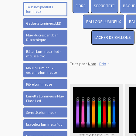
FIBRE
SERRE TETE
BAGUE
Tous nos produits
lumineux
BALLONS LUMINEUX
BAL
Gadgets lumineux LED
Fluo Fluorescent Bar
LACHER DE BALLONS
Discothèque
Bâton Lumineux - led -
mousse-pvc
Trier par :
Nom
-
Prix
Moulin Lumineux -
éolienne lumineuse
Fibre Lumineuse
Lunette Lumineuse Fluo
Flash Led
Serre tête lumineux
bracelets lumineux fluo
STICK EASY LIGHT
B