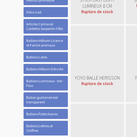
Hélice Lumineuse
LUMINEUX 8 CM
Rupture de stock
Déco-Led
Articles Carnaval
Confettis Serpentin Fête
Ballons Hélium Licence
et Forme animaux
Ballons Latex
Ballons Hélium Déco Air
YOYO BALLE HERISSON
Ballons Lumineux - led -
Rupture de stock
Fluo
Ballon guirlande led
transparent
Ballons Publicitaires
Ballons Lettres et
Chiffres