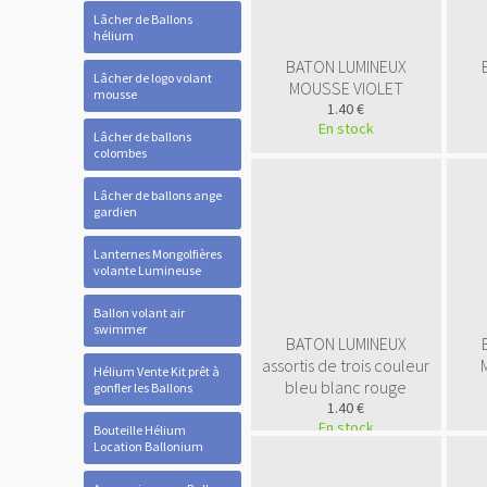
Lâcher de Ballons
hélium
BATON LUMINEUX
Lâcher de logo volant
MOUSSE VIOLET
mousse
1.40 €
En stock
Lâcher de ballons
colombes
Lâcher de ballons ange
gardien
Lanternes Mongolfières
volante Lumineuse
Ballon volant air
swimmer
BATON LUMINEUX
assortis de trois couleur
Hélium Vente Kit prêt à
bleu blanc rouge
gonfler les Ballons
1.40 €
En stock
Bouteille Hélium
Location Ballonium