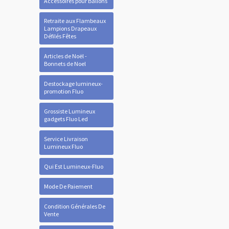
Accessoires pour Ballons
Retraite aux Flambeaux
Lampions Drapeaux
Défilés Fêtes
Articles de Noël -
Bonnets de Noel
Destockage lumineux-
promotion Fluo
Grossiste Lumineux
gadgets Fluo Led
Service Livraison
Lumineux Fluo
Qui Est Lumineux-Fluo
Mode De Paiement
Condition Générales De
Vente