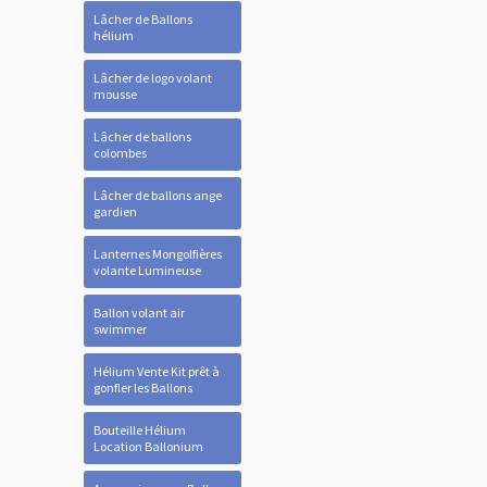
Lâcher de Ballons
hélium
Lâcher de logo volant
mousse
Lâcher de ballons
colombes
Lâcher de ballons ange
gardien
Lanternes Mongolfières
volante Lumineuse
Ballon volant air
swimmer
Hélium Vente Kit prêt à
gonfler les Ballons
Bouteille Hélium
Location Ballonium