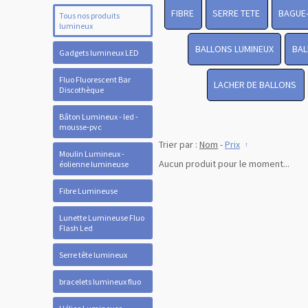
FIBRE
SERRE TETE
BAGUE
Tous nos produits
lumineux
BALLONS LUMINEUX
BAL
Gadgets lumineux LED
Fluo Fluorescent Bar
LACHER DE BALLONS
Discothèque
Bâton Lumineux - led -
mousse-pvc
Trier par :
Nom
-
Prix
Moulin Lumineux -
Aucun produit pour le moment...
éolienne lumineuse
Fibre Lumineuse
Lunette Lumineuse Fluo
Flash Led
Serre tête lumineux
bracelets lumineux fluo