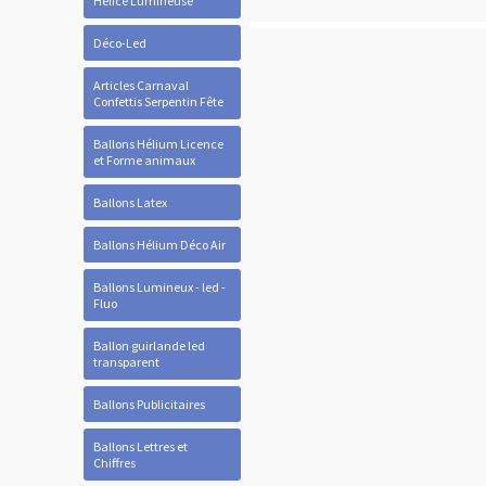
Hélice Lumineuse
Déco-Led
Articles Carnaval
Confettis Serpentin Fête
Ballons Hélium Licence
et Forme animaux
Ballons Latex
Ballons Hélium Déco Air
Ballons Lumineux - led -
Fluo
Ballon guirlande led
transparent
Ballons Publicitaires
Ballons Lettres et
Chiffres