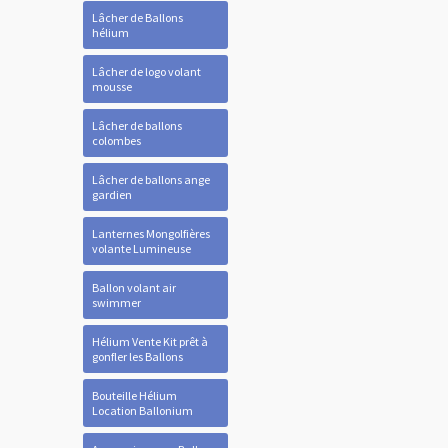
Lâcher de Ballons
hélium
Lâcher de logo volant
mousse
Lâcher de ballons
colombes
Lâcher de ballons ange
gardien
Lanternes Mongolfières
volante Lumineuse
Ballon volant air
swimmer
Hélium Vente Kit prêt à
gonfler les Ballons
Bouteille Hélium
Location Ballonium