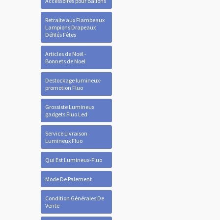
Accessoires pour Ballons
Retraite aux Flambeaux
Lampions Drapeaux
Défilés Fêtes
Articles de Noël -
Bonnets de Noel
Destockage lumineux-
promotion Fluo
Grossiste Lumineux
gadgets Fluo Led
Service Livraison
Lumineux Fluo
Qui Est Lumineux-Fluo
Mode De Paiement
Condition Générales De
Vente