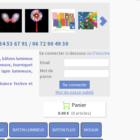
34 53 67 91 / 06 72 90 49 30
Se connecter ci-dessous
ou S'inscrire
, bâtons lumineux
Email
ineuse, tourniquet
Mot de
e lapin lumineuse,
passe
biance festive et
Se connecter
Mot de passe oublié
Revenir en
haut
Panier

0.00 €
(0 articles)
PVC
BATON LUMINEUX
BATON FLUO
MOULIN