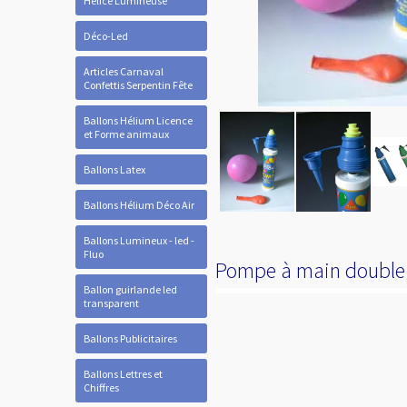
Hélice Lumineuse
Déco-Led
Articles Carnaval
Confettis Serpentin Fête
Ballons Hélium Licence
et Forme animaux
Ballons Latex
Ballons Hélium Déco Air
Ballons Lumineux - led -
Fluo
Pompe à main double 
Ballon guirlande led
transparent
Ballons Publicitaires
Ballons Lettres et
Chiffres