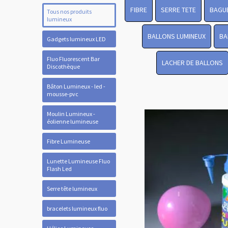
FIBRE
SERRE TETE
BAGUE
Tous nos produits
lumineux
BALLONS LUMINEUX
BA
Gadgets lumineux LED
Fluo Fluorescent Bar
LACHER DE BALLONS
Discothèque
Bâton Lumineux - led -
mousse-pvc
Moulin Lumineux -
éolienne lumineuse
Fibre Lumineuse
Lunette Lumineuse Fluo
Flash Led
Serre tête lumineux
bracelets lumineux fluo