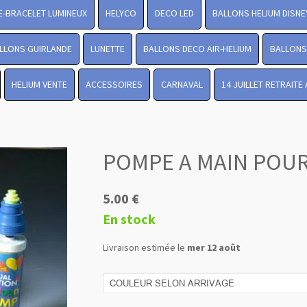
-BRACELET LUMINEUX
HELYCO
DECO LED
BALLONS HELIUM DISNE
LLONS GUIRLANDE
LUNETTE
BALLONS DECO AIR-HELIUM
BALLONS 
HELIUM VENTE
ACCESSOIRES
CARNAVAL
14 JUILLET RETRAITE
POMPE A MAIN POU
5.00 €
En stock
Livraison estimée le
mer 12 août